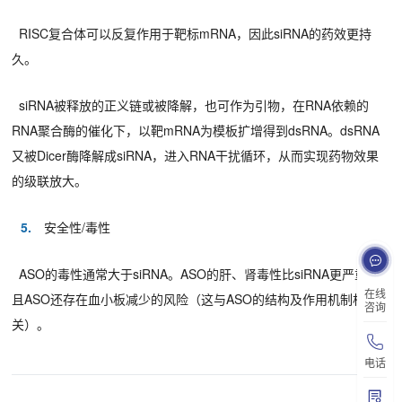
RISC复合体可以反复作用于靶标mRNA，因此siRNA的药效更持
久。
siRNA被释放的正义链或被降解，也可作为引物，在RNA依赖的
RNA聚合酶的催化下，以靶mRNA为模板扩增得到dsRNA。dsRNA
又被Dicer酶降解成siRNA，进入RNA干扰循环，从而实现药物效果
的级联放大。
5.
安全性/毒性
ASO的毒性通常大于siRNA。ASO的肝、肾毒性比siRNA更严重，
在线
且ASO还存在血小板减少的风险（这与ASO的结构及作用机制相
咨询
关）。
电话