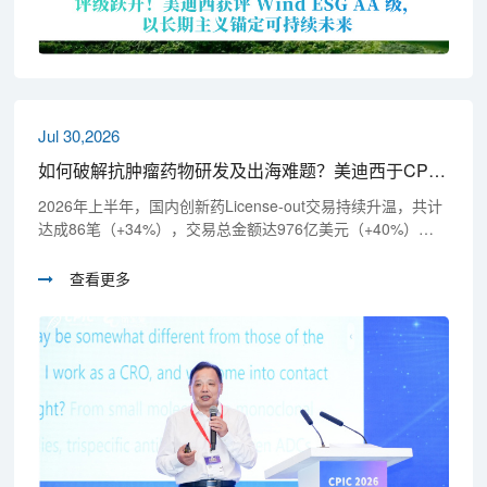
Jul 30,2026
如何破解抗肿瘤药物研发及出海难题？美迪西于CPIC 2026分享实战解法
2026年上半年，国内创新药License-out交易持续升温，共计
达成86笔（+34%），交易总金额达976亿美元（+40%），
临床前项目占比超50%，肿瘤项目亦占据半壁江山！中国创
新药已从"临床阶段出海"迈入"源头创新出海"新周期，但本土
查看更多
药企仍面临研发周期长、双报合规难、药效模型缺、海外转
化慢，以及前沿药物评价标准不一、申报经验不足、管线交
易落地慢等痛点，美迪西以一站式临床前CRO服务给出系统
解法！