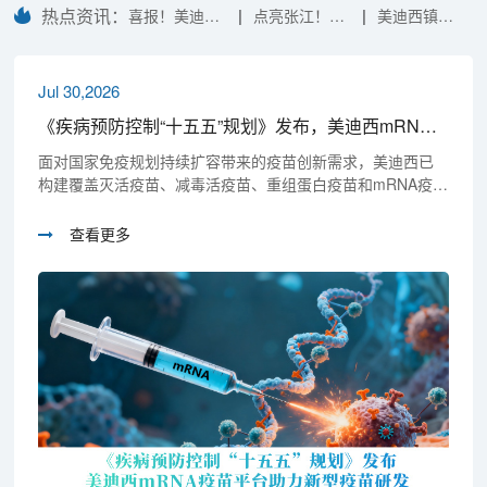
热点资讯：
|
|
喜报！美迪西
点亮张江！献
美迪西镇痛
分析测试中心
礼美迪西成立
药效评价模
通过CNAS现
20周年暨上市
型
场审评！
五周年（内附
Jul 30,2026
最新宣传片）
《疾病预防控制“十五五”规划》发布，美迪西mRNA疫苗平台助力新型疫苗研发
面对国家免疫规划持续扩容带来的疫苗创新需求，美迪西已
构建覆盖灭活疫苗、减毒活疫苗、重组蛋白疫苗和mRNA疫苗
（包括mRNA肿瘤疫苗）等疫苗临床前研发赋能能力，已助力
10个疫苗获批临床，包括丽珠医药新冠病毒疫苗V-01、元本
查看更多
生物现货型癌症疫苗YB-01等等。