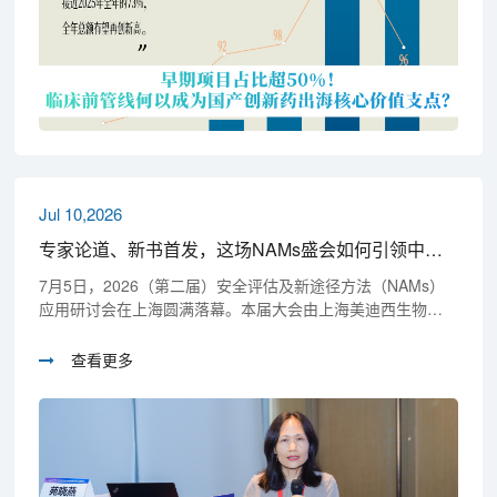
Jul 10,2026
专家论道、新书首发，这场NAMs盛会如何引领中国创新药安全性评价走向破局与共识？
7月5日，2026（第二届）安全评估及新途径方法（NAMs）
应用研讨会在上海圆满落幕。本届大会由上海美迪西生物医
药股份有限公司承办，汇聚产、学、研、管近三百多位国内
外专家与行业嘉宾，聚焦国内外最新法规与技术成果进展，
查看更多
围绕非动物替代试验、证据权重法、体外毒理模型等关键领
域开展广泛、深入探讨，为NAMs在我国非临床安全评价领域
的标准化、国际化落地提供了可执行的路径指引。大会由美
迪西首席科学官彭双清教授担任主席，临床前研究事业部执
行副总裁葛建博士担任主持人。