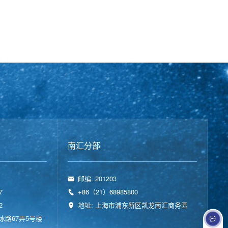
南汇分部
邮编: 201203
7
+86（21）68985800
2
地址: 上海市浦东新区凯龙南汇商务园
冰路67弄5号楼