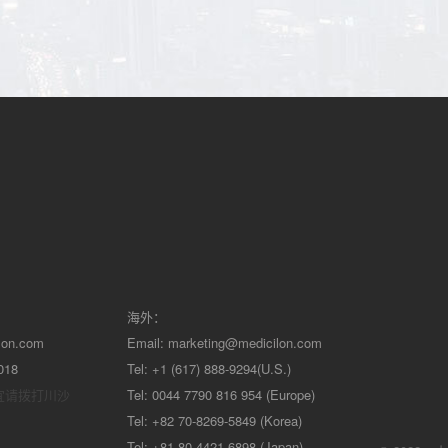
海外：
lon.com
Email:
marketing@medicilon.com
018
Tel: +1 (617) 888-9294(U.S.)
宜请拨打川沙
Tel: 0044 7790 816 954 (Europe)
Tel: +82 70-8269-5849 (Korea)
Tel: +81 80-4421-6898 (Japan)