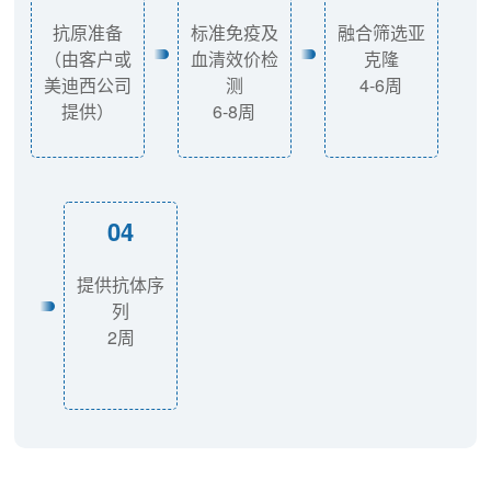
抗原准备
标准免疫及
融合筛选亚
（由客户或
血清效价检
克隆
美迪西公司
测
4-6周
提供）
6-8周
04
提供抗体序
列
2周