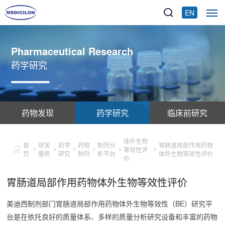
EN
Pharmaceutical Research
药学研究
药物发现
药学研究
临床前研究
体外生物
首
研发
药学
药物
制剂分
胃肠道局部作用药物
等效性评
页
服务
研究
制剂
析平台
体外生物等效性评价
价
胃肠道局部作用药物体外生物等效性评价
美迪西制剂部门胃肠道局部作用药物体外生物等效性（BE）研究平
台是在依托良好的质量体系、多样的质量分析研究设备和丰富的药物