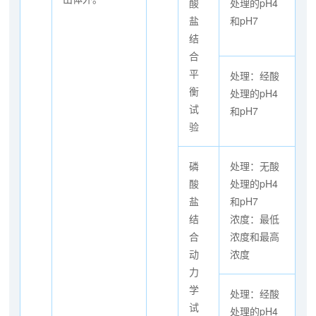
酸
处理的pH4
盐
和pH7
结
合
平
处理：经酸
衡
处理的pH4
试
和pH7
验
磷
处理：无酸
酸
处理的pH4
盐
和pH7
结
浓度：最低
合
浓度和最高
动
浓度
力
学
处理：经酸
试
处理的pH4