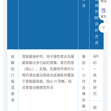
电话
法
体
外
留言
BE
评
价
方
式
硫
胃黏膜保护剂，用于慢性胃炎及缓
餐
API
糖
解胃酸过多引起的胃痛、胃灼热感
前
的
铝
（烧心）、反酸。在酸性环境中与
1
一
口
胃内渗出蛋白质结合成凝胶状覆盖
小
致
服
于胃黏膜表面，阻止 H 弥散。结
时
性
混
合胃蛋白酶使其失活
及
研
悬
睡
究
液
前
服
胆