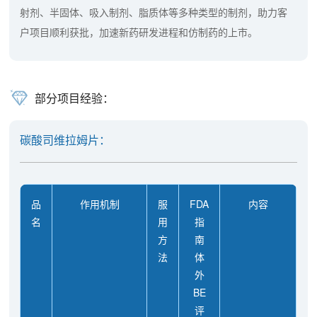
射剂、半固体、吸入制剂、脂质体等多种类型的制剂，助力客
户项目顺利获批，加速新药研发进程和仿制药的上市。
部分项目经验：
碳酸司维拉姆片：
品
作用机制
服
FDA
内容
名
用
指
方
南
法
体
外
BE
评