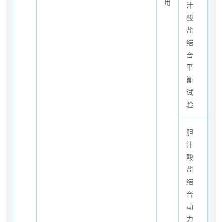
用
汁
酸
盐
结
合
平
衡
试
验
胆
汁
酸
盐
结
合
动
力