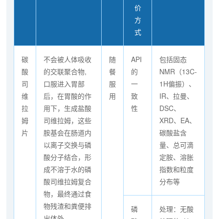
价
方
式
碳
不会被人体吸收
随
API
包括固态
酸
的交联聚合物,
餐
的
NMR（13C-
司
口服进入胃部
服
一
1H偏振）、
维
后，在胃酸的作
用
致
IR、拉曼、
拉
用下，生成盐酸
性
DSC、
姆
司维拉姆，这些
XRD、EA、
片
胺基会在肠道内
碳酸盐含
以离子交换与磷
量、总可滴
酸分子结合，形
定胺、溶胀
成不溶于水的磷
指数和粒度
酸司维拉姆复合
分布等
物，最终通过食
物残渣和粪便排
磷
处理：无酸
出体外。