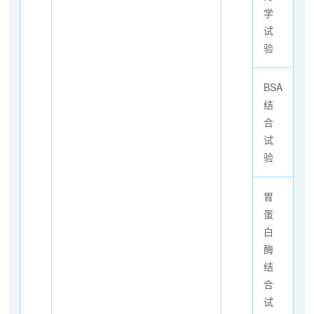
学
试
验
BSA
结
合
试
验
胃
蛋
白
酶
结
合
试