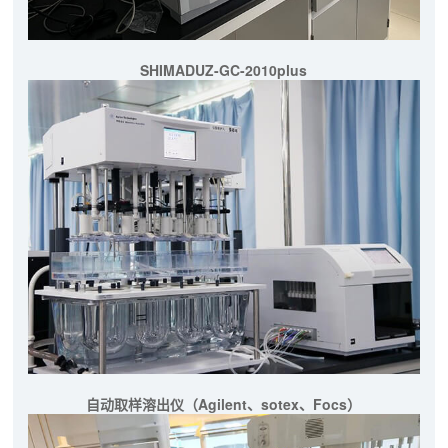
SHIMADUZ-GC-2010plus
自动取样溶出仪（Agilent、sotex、Focs）