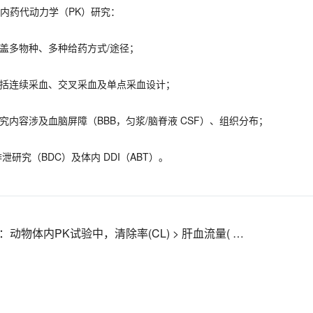
体内药代动力学（PK）研究：
-涵盖多物种、多种给药方式/途径；
-包括连续采血、交叉采血及单点采血设计；
-研究内容涉及血脑屏障（BBB，匀浆/脑脊液 CSF）、组织分布；
- 排泄研究（BDC）及体内 DDI（ABT）。
：
动物体内PK试验中，清除率(CL) > 肝血流量( Qh)要如何解释？