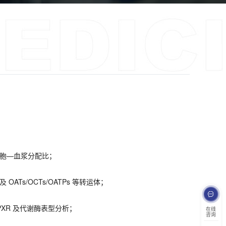
细胞—血浆分配比；
OATs/OCTs/OATPs 等转运体；
/PXR 及代谢酶表型分析；
在线
咨询