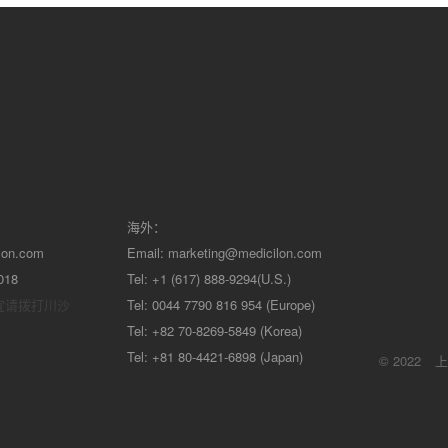
海外：
lon.com
Email:
marketing@medicilon.com
018
Tel: +1 (617) 888-9294(U.S.)
宜请拨打川沙
Tel: 0044 7790 816 954 (Europe)
Tel: +82 70-8269-5849 (Korea)
Tel: +81 80-4421-6898 (Japan)
© 2022
上