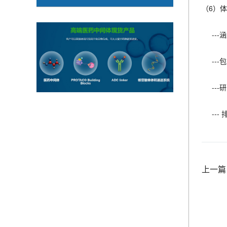
（6）
--
--
--
--
上一篇