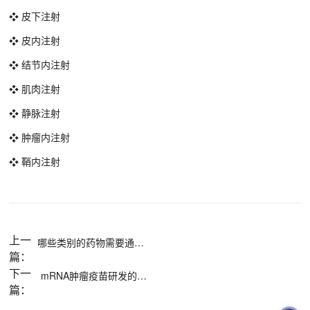
❖ 皮下注射
❖ 皮内注射
❖ 结节内注射
❖ 肌肉注射
❖ 静脉注射
❖ 肿瘤内注射
❖ 鞘内注射
上一
哪些类别的药物需要通过细胞因子评估来测定其药效？
篇：
下一
mRNA肿瘤疫苗研发的挑战有哪些？
篇：