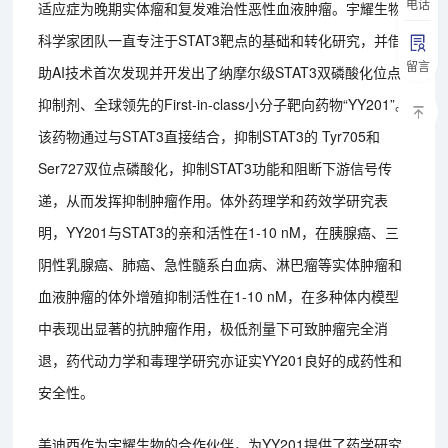
电话
适应症为晚期实体瘤和复发难治性恶性血液肿瘤。宇耀生物
科学家团队一直专注于STAT3靶点的基础和转化研究，并借
留言
助AI技术首次发现并开发出了纳摩尔级STAT3双磷酸化位点
抑制剂、全球领先的First-in-class小分子靶向药物“YY201”。
该药物通过与STAT3直接结合，抑制STAT3的 Tyr705和
Ser727双位点磷酸化，抑制STAT3功能和阻断下游信号传
递，从而发挥抑制肿瘤作用。体外药理学和药效学研究表
明，YY201与STAT3的亲和活性在1-10 nM，在胰腺癌、三
阴性乳腺癌、肺癌、急性髓系白血病、淋巴瘤等实体肿瘤和
血液肿瘤的体外增殖抑制活性在1-10 nM，在多种体内模型
中表现出显著的抗肿瘤作用，极低剂量下可致肿瘤完全消
退，药代动力学和毒理学研究亦证实YY201良好的成药性和
安全性。
美迪西作为宇耀生物的合作伙伴，为YY201提供了药学研究