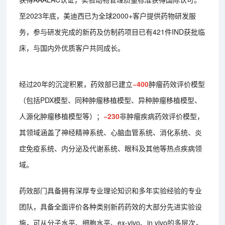
至2023年底，美迪西已为全球2000+客户提供药物研发服
务，参与研发完成的新药及仿制药项目已有421件IND获批临
床，与国内外优质客户共同成长。
经过20年的沉淀积累，药效部已建立
~400
肿瘤药效评价模型
（包括PDX模型、同种肿瘤移植模型、异种肿瘤移植模型、
人源化肿瘤移植模型等）；
~230
非肿瘤疾病药效评价模型，
其领域涵盖了神经精神系统、心脑血管系统、消化系统、炎
症免疫系统、内分泌及代谢系统、眼科及其他等热点疾病领
域。
药效部门具备拥有深厚专业理论知识和多年实验经验的专业
团队，具备全面评价各种类别新药药效的大部分先进实验设
施，可从分子水平、细胞水平、ex-vivo、in vivo的多层次，