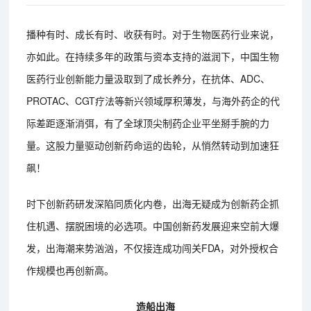
播种有时、成长有时、收获有时。对于生物医药行业来说，
亦如此。在持续多年的政策与资本支持的滋润下，中国生物
医药行业创新能力量汲取到了成长养分，在抗体、ADC、
PROTAC、CGT疗法等新兴领域厚积薄发，与海外药企的代
际差距逐渐消弭，有了全球顶尖制药企业平坐掰手腕的力
量。这股力量驱动创新药命运的齿轮，从悄然转动到加速狂
飙！
时下创新药研发深陷同质化内卷，出海无疑成为创新药企抓
住机遇、摆脱困境的必选项。中国创新药发展迎来空前大爆
发，出海潮来势汹汹，不仅接连成功闯关FDA，对外授权合
作规模也再创新高。
造船出海