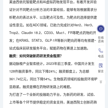
美迪西依托智能靶点和AI虚拟药物发现平台，有着开发并验
证针对不同靶点分析方法的丰富经验，能够有效根据需求分
析靶点的表达水平、以及靶点可及性，为靶点的选择提供建
设性意见。如在ADC领域，已助力完成针对Her2、Her3、
Trop2、Claudin 18.2、CD33、Muc1、FR等靶点药物的开
在线
发；在KRAS、STAT3、GLP-1R等新兴靶向药等均有搭建一
咨询
站式临床前研发服务平台，赋能药物在赛道上加速跑。
融资：如何突破新药研发资金瓶颈？
电话
据动脉橙产业智库统计，2023年前三季度，中国共计发生
128件融资事件，同比下降24%；融资额度上，为总额
留言
361.74亿元，同比下降54%。生物医药领域的投融资环境明
显趋紧。融资是横在药物研发路上的难题。
为打造了一个全新的投融助力平台，为新药的研发、试验、
上市等各个环节提供稳定的资金支持，美迪西院士创新药熟