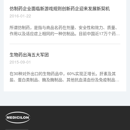
仿制药企业面临新游戏规则创新药企迎来发展新契机
2016-01-22
所谓仿制药，是指与商品名药在剂量、安全性和效力、质量、
作用以及适应症上相同的一种仿制品。目前中国近17万个药品
批准文号中，其中化学药12.2万个，95%以上为仿制药。
生物药出海五大军团
2015-09-01
在30种对外出口的生物药品中，60%实现正增长。肝素及其
盐、蛋白类制品、酶及酶制品、其他抗血清血份及免疫制品、
供治疗或预防疾病的人体或动物制品、活性酵母是主要出口产
品，占我国生物药出口总额的86%；除蛋白类和活性酵母外，
其他产品均实现较大幅度的增长。