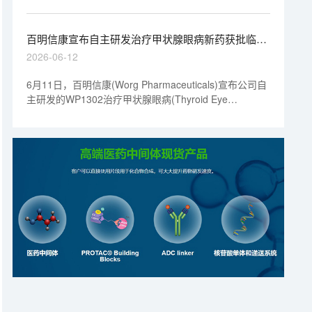
多家知名机构和产业投资方共同投资。百明信康成立于
安全性。
2018年，致力于研发针对过敏性疾病及自身免疫疾病的
新一代特异性免疫疗法。
百明信康宣布自主研发治疗甲状腺眼病新药获批临床
| 1分钟药闻速览
2026-06-12
6月11日，百明信康(Worg Pharmaceuticals)宣布公司自
主研发的WP1302治疗甲状腺眼病(Thyroid Eye
Disease，TED)的新药临床试验申请(IND)已获得中国国
家药品监督管理局(NMPA)药品审评中心(CDE)批准，同
意开展临床试验。