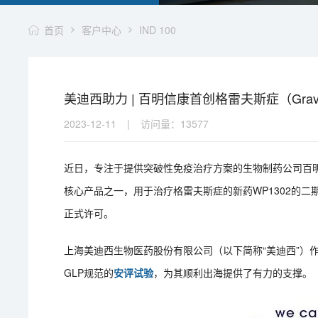
首页
客户中心
IND 100
美迪西助力 | 百明信康首创格雷夫斯症（Gr
2023-12-11
|
访问量：
13577
近日，专注于提供突破性免疫治疗方案的生物制药公司百明
核心产品之一，用于治疗格雷夫斯症的新药WP1302的二
正式许可。
上海美迪西生物医药股份有限公司（以下简称“美迪西”）
GLP规范的
安评试验
，为其顺利出海提供了有力的支撑。