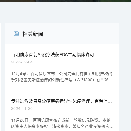
相关新闻
百明信康首创免疫疗法获FDA二期临床许可
2023-12-04
12月4号，百明信康宣布，公司完全拥有自主知识产权的
针对格雷夫斯症治疗的创新性疗法（WP1302）获FDA二
期临床许可，这是该疾病治疗领域的一个重大突破。格雷
夫斯症，作为最常见的自身免疫性疾病之一，在全球罹受
该疾病困扰的患者众多，仅欧美就约达1000万。这种疾
专注过敏及自身免疫疾病特异性免疫治疗，百明信康
病主要表现为免疫系统错误地攻击甲状腺，导致甲状腺激
完成新一轮融资数亿元 | 1分钟药闻速览
2024-11-20
素过量分泌，从而引发体重减轻、突眼等甲状腺亢进症
状。WP1302作为格雷夫斯症治疗领域70年来首个也是唯
11月20日，百明信康宣布完成新一轮数亿元融资。本轮
一一个创新疗法，其在欧洲完成的1期临床试验结果已经
融资由人保资本股权、清松资本、某知名产业投资机构等
初步显示出对大多数患者的显著治疗效果，并具有良好的