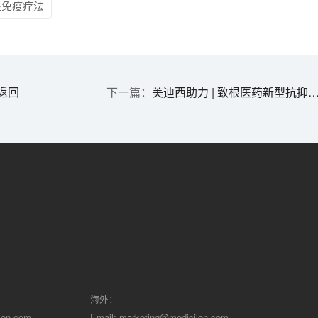
性免疫疗法
返回
美迪西助力 | 致根医药新型抗抑郁药物ZG-001获准开展临床！
海外：
lon.com
Email:
marketing@medicilon.com