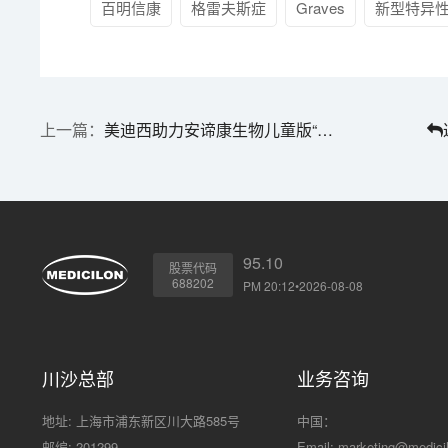
百明信康
格雷夫斯症
Graves
新型特异
美迪西助力安谛康生物儿童版“一粒治愈”流感新药在中国临床受理
95.10
股票代码
688202
PM 20:12•2026-08-08
川沙总部
业务咨询
地址: 上海市浦东新区川大路585号
中国：
邮编: 201299
Email:
marketing@medici