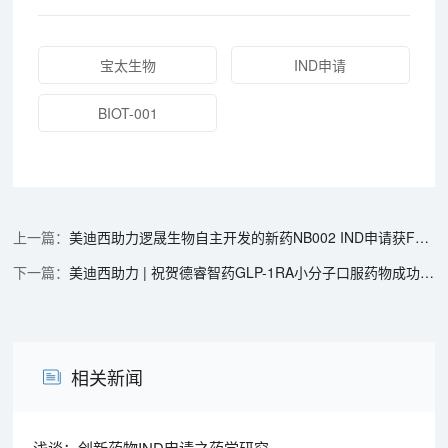
宝太生物
IND申请
BIOT-001
美迪西助力逻晟生物自主开发的新药NB002 IND申请获FDA临床许可
美迪西助力 | 祝贺德睿智药GLP-1RA小分子口服药物成功完成临床I期首例受试者给药
相关新闻
浅谈：创新药物IND申请之药学研究