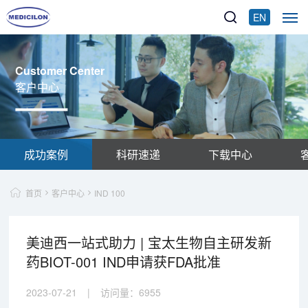
EN
Customer Center
客户中心
成功案例
科研速递
下载中心
首页
客户中心
IND 100
美迪西一站式助力 | 宝太生物自主研发新
药BIOT-001 IND申请获FDA批准
2023-07-21
|
访问量：
6955