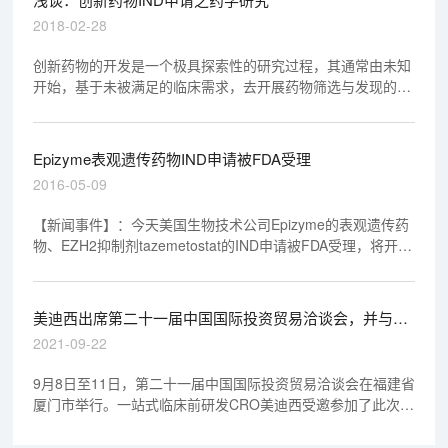
2018-02-28
创新药物的开发是一个极具探索性的研究过程，其通常由未知
开始，基于未被满足的临床需求，去开展药物筛选与发现的工
作。
Epizyme表观遗传药物IND申请被FDA受理
2016-05-09
【新闻事件】：今天美国生物技术公司Epizyme的表观遗传药
物、EZH2抑制剂tazemetostat的IND申请被FDA受理，将开始
BAP1缺失间皮瘤的临床开发。
美迪西出席第二十一届中国国际投资贸易洽谈会，并与宝
太生物签署战略合作协议
2021-09-22
9月8日至11日，第二十一届中国国际投资贸易洽谈会在福建省
厦门市举行。一站式临床前研发CRO美迪西受邀参加了此次会
议。