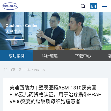
EN
Customer Center
客户中心
成功案例
科研速递
下载中心
首页
客户中心
IND 100
美迪西助力 | 璧辰医药ABM-1310获美国
FDA孤儿药资格认证，用于治疗携带BRAF
V600突变的脑胶质母细胞瘤患者