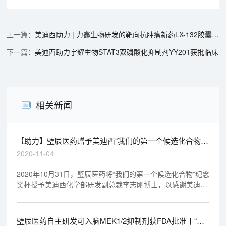
美迪西助力 | 力鑫生物研发的靶向抗肿瘤新药LX-132胶囊成功获得一类新药临床批件
美迪西助力宇耀生物STAT3双磷酸化抑制剂YY201获批临床
相关新闻
【助力】璧辰医药赠予美迪西“我们的第一个候选化合物”
纪念奖杯
2020-11-04
2020年10月31日，璧辰医药将“我们的第一个候选化合物”纪念
奖杯授予美迪西化学部研发副总裁李志刚博士，以感谢美迪西
的药化团队在FTE形式的合作中，助力其发现并推进第一个药
物候选ABM-1310在美国进入临床一期。ABM-1310是ABM
Therapeutics自主研发的新一代BRAF抑制剂.
璧辰医药自主研发可入脑MEK1/2抑制剂获FDA批准丨“美”