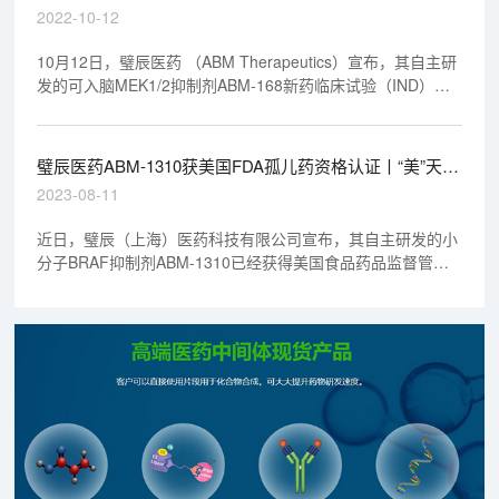
天新药事
2022-10-12
10月12日，璧辰医药 （ABM Therapeutics）宣布，其自主研
发的可入脑MEK1/2抑制剂ABM-168新药临床试验（IND）已
获美国FDA批准。ABM-168是一种高选择性的MEK1/2抑制
剂，可阻断RAS和RAF 突变或信号放大导致的细胞癌变信号通
路，进而控制癌细胞生长。
璧辰医药ABM-1310获美国FDA孤儿药资格认证丨“美”天新
药事
2023-08-11
近日，璧辰（上海）医药科技有限公司宣布，其自主研发的小
分子BRAF抑制剂ABM-1310已经获得美国食品药品监督管理
局（FDA）的孤儿药资质认证, 用于治疗BRAF V600突变的脑
胶质母细胞瘤 (GBM)。