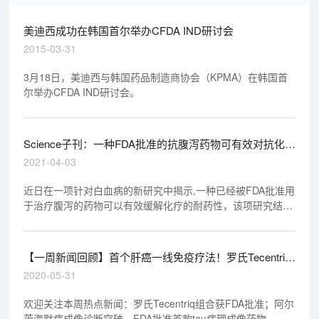
美迪西成功在韩国首尔举办CFDA IND研讨会
2015-03-31
3月18日，美迪西与韩国药品制造商协会（KPMA）在韩国首
尔举办CFDA IND研讨会。
Science子刊：一种FDA批准的抗腹泻药物可有效对抗化疗
的耐药性
2021-04-03
近日在一项针对白血病的新研究中揭示,一种已经被FDA批准用
于治疗腹泻的药物可以有效缓解化疗的耐药性，该项研究结果
近日发表在《科学转化医学》杂志上。
【一周新闻回顾】首个肝癌一线免疫疗法！罗氏Tecentriq
组合获FDA批准
2020-05-31
欢迎关注本周热点新闻：罗氏Tecentriq组合获FDA批准；阿尔
茨海默病成像诊断突破，FDA批准首款tau病理成像药物... ...