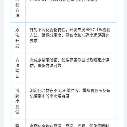
测
方
法
方
针对不同化合物特性，开发专属HPLC-UV检测
法
方法，确保分离度、灵敏度和准确度满足研究
开
要求
发
方
完成定量限验证、线性范围测试以及精密度评
法
估，确保方法可靠
确
认
溶
测定化合物在不同pH缓冲液、模拟胃肠液及有
解
机溶剂中的平衡溶解度
度
测
试
稳
考察化合物在高温、高湿、光照、氧化等强制