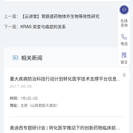
【云讲堂】胃肠道药物体外生物等效性研究
在线
咨询
KRAS 突变与癌症的关系
电话
相关新闻
留言
重大疾病防治科技行动计划转化医学技术支撑平台信息交
流会
2017-06-29
时间：
7月3日-5日
地址
：
太原（
山西君宸大酒店
）
美迪西专题研讨会 | 转化医学推动下的创新药物临床前开