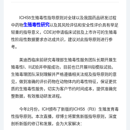
ICHS5生殖毒性指导原则对全球以及我国药品研发过程
生殖毒性研究
中药物
以及其风险评估和安全性评价具有举足
轻重的指导意义，CDE对申请临床试验及上市许可的生殖毒
性阶段性数据要求亦达成共识，建议对此指导原则进行参
考。
美迪西临床前研究毒理部生殖毒性服务团队长期开展生
殖毒性I、II试验并申报成功，目前也已开展III段模拟试验。
生殖毒理团队深刻理解并严格遵循相关法规及指导原则的意
见，做到准确的评价药物在动物体内的毒性特征，保证更优
质的生殖毒性服务，切实为客户节约时间成本，提供准确完
整数据，有效推动研发进程。
今年2月份，ICH颁布了新版的ICHS5（R3）生殖发育毒
性指导原则。本次直播，缪博士将聚焦新版指导原则，深度
剖析新版的修订和发展，会为大家解决：