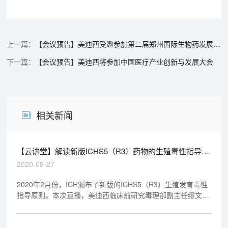
【会议预告】美迪西受邀参加第二届郑州国际生物药发展高峰论坛
【会议预告】美迪西将参加中国医疗产业创新与发展大会
相关新闻
【云讲堂】解读新版ICHS5（R3）药物的生殖毒性指导原
则
2020-09-27
2020年2月份，ICH颁布了新版的ICHS5（R3）生殖发育毒性
指导原则。本次直播，美迪西临床前研究毒理部副主任缪文彬
博士将聚焦新版指导原则，深度剖析新版的修订和发展，会为
大家解决以下问题，欢迎大家观看回放视频：