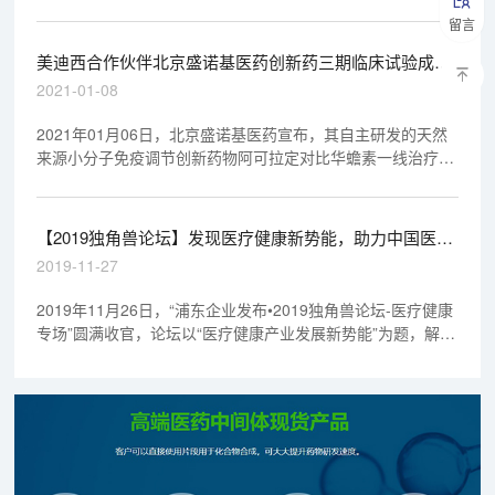
留言
美迪西合作伙伴北京盛诺基医药创新药三期临床试验成
功！
2021-01-08
2021年01月06日，北京盛诺基医药宣布，其自主研发的天然
来源小分子免疫调节创新药物阿可拉定对比华蟾素一线治疗晚
期干细胞癌患者的有效性与安全性的前瞻性、随机对照、双盲
双模拟、全国多中心的III期临床试验，由独立数据监察委员会
（IDMC）判定晚期患者富集人群达到了预设的主要研究终
【2019独角兽论坛】发现医疗健康新势能，助力中国医药
点，试验获得成功。
创新速度
2019-11-27
2019年11月26日，“浦东企业发布•2019独角兽论坛-医疗健康
专场”圆满收官，论坛以“医疗健康产业发展新势能”为题，解读
新形势下大健康产业的破题之力，探索生物创新药及创新医疗
器械等前沿技术及发展趋势，助力医药产业上下游深度链接合
作。