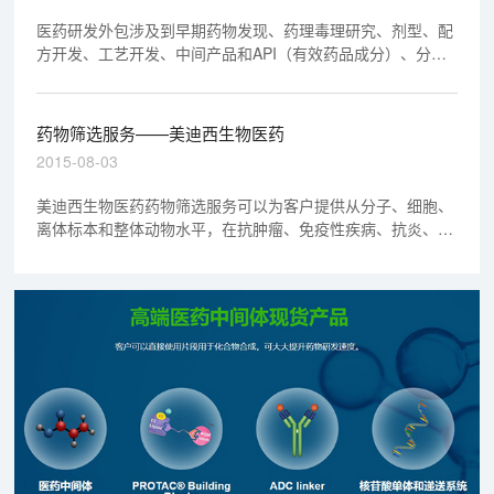
医药研发外包涉及到早期药物发现、药理毒理研究、剂型、配
方开发、工艺开发、中间产品和API（有效药品成分）、分析
测试等研究服务，美迪西是一家药物研发外包服务公司(CRO
公司)，可提供结整套临床前批件申请同时符合中国GLP和美
国GLP标准。
药物筛选服务——美迪西生物医药
2015-08-03
美迪西生物医药药物筛选服务可以为客户提供从分子、细胞、
离体标本和整体动物水平，在抗肿瘤、免疫性疾病、抗炎、心
血管疾病、镇痛和糖尿病等研究领域建立了相对成熟的药物筛
选模型，既包括微量、快速、高自动化的新型高通量初筛模
型，又包括深入筛选的各级复筛模型，形成了高效、多层次的
新药筛选平台。