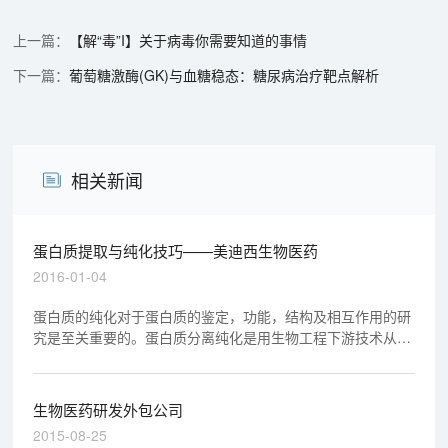
【解“毒”I】关于病毒你需要知道的事情
葡萄糖激酶(GK)与血糖稳态：糖尿病治疗靶点解析
相关新闻
蛋白质提取与纯化技巧——美迪西生物医药
2016-01-04
蛋白质的纯化对于蛋白质的鉴定，功能，结构及相互作用的研
究是至关重要的。蛋白质分离纯化是用生物工程下游技术从混
合物之当中分离纯化出所需要得目的蛋白质的方法，是当代生
物产业当中的核心技术。
生物医药研发外包公司
2015-08-25