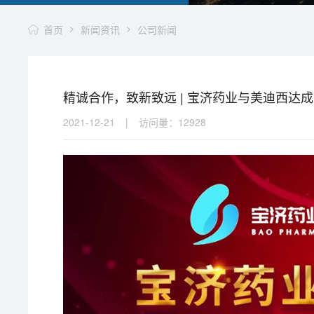
首页
新闻资讯
公司新闻
精诚合作，致新致远 | 宝济药业与美迪西达
2021-12-21
|
访问量：
12928