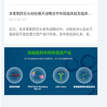
观看回放视频。
多家制药巨头纷纷展开战略合作布局临床前及临床资
产
2017-07-21
近日，有多家制药巨头宣布战略合作，对新技术以及处于
临床前开发的潜力资产进行布局，其中就包括礼来、安
进、默沙东、武田。