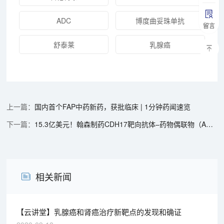
ADC
博度曲妥珠单抗
留言
舒泰莱
乳腺癌
国内首个FAP中药新药，获批临床 | 1分钟药闻速览
15.3亿美元！翰森制药CDH17靶向抗体–药物偶联物（ADC）授权出海 | 1分钟药闻速览
相关新闻
【云讲堂】乳腺癌和肾癌治疗新靶点的发现和确证