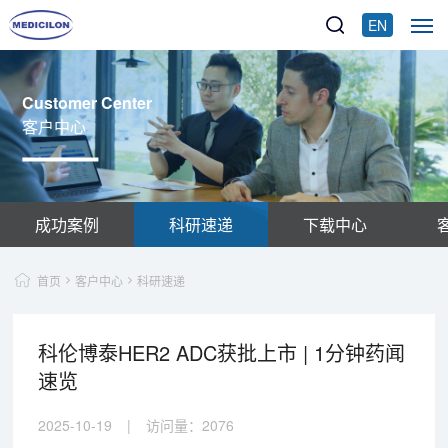
EN
Customer Center
客户中心
成功案例
科研速递
下载中心
首页
客户中心
科研速递
科伦博泰HER2 ADC获批上市 | 1分钟药闻
速览
2025-10-19
|
访问量：
2076