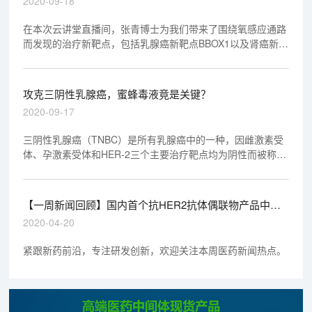
2020-09-18
在本次云讲堂直播间，张青博士为我们带来了围绕氧感应通路
而发现的治疗新靶点，包括乳腺癌新靶点BBOX1以及肾癌新靶
点ZHX2、SFMBT1、TBK1等，欢迎观看回放视频。
攻克三阴性乳腺癌，蜜蜂毒液竟是关键？
2020-09-17
三阴性乳腺癌（TNBC）是所有乳腺癌中的一种，因雌激素受
体、孕激素受体和HER-2三个主要治疗靶点均为阴性而被称为
“三阴”，约占所有乳腺癌的15%左右。
【一周新闻回顾】国内首个抗HER2抗体偶联物产品中国
上市
2020-04-20
紧跟新药前沿，专注研发创新，欢迎关注本周医药新闻热点。