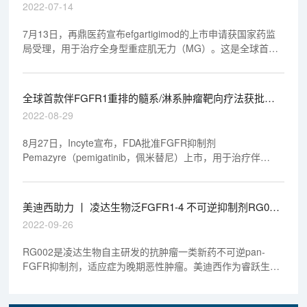
2022-07-14
7月13日，再鼎医药宣布efgartigimod的上市申请获国家药监
局受理，用于治疗全身型重症肌无力（MG）。这是全球首款
且目前唯一获FDA批准上市的FcRn拮抗剂，也是首个获批的
通过内源性减少致病性抗体而专门治疗全身型MG的疗法。
全球首款伴FGFR1重排的髓系/淋系肿瘤靶向疗法获批丨
“美”天新药事
2022-08-29
8月27日，Incyte宣布，FDA批准FGFR抑制剂
Pemazyre（pemigatinib，佩米替尼）上市，用于治疗伴
FGFR1重排的复发性或难治性髓系/淋系肿瘤（MLNs）成人患
者。这是全球首款获批用于该适应症的靶向疗法。
美迪西助力 丨 凌达生物泛FGFR1-4 不可逆抑制剂RG002
片获批临床
2022-09-26
RG002是凌达生物自主研发的抗肿瘤一类新药不可逆pan-
FGFR抑制剂，适应症为晚期恶性肿瘤。美迪西作为睿跃生物
的合作CRO，在RG002研发中，提供了从FTE合作形式的药
物发现到临床申报，包括药物发现、药学研究、临床前研究