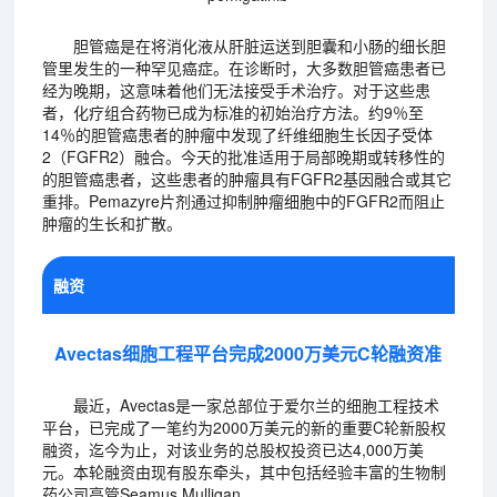
胆管癌是在将消化液从肝脏运送到胆囊和小肠的细长胆
管里发生的一种罕见癌症。在诊断时，大多数胆管癌患者已
经为晚期，这意味着他们无法接受手术治疗。对于这些患
者，化疗组合药物已成为标准的初始治疗方法。约9％至
14％的胆管癌患者的肿瘤中发现了纤维细胞生长因子受体
2（FGFR2）融合。今天的批准适用于局部晚期或转移性的
的胆管癌患者，这些患者的肿瘤具有FGFR2基因融合或其它
重排。Pemazyre片剂通过抑制肿瘤细胞中的FGFR2而阻止
肿瘤的生长和扩散。
融资
Avectas细胞工程平台完成2000万美元C轮融资准
最近，Avectas是一家总部位于爱尔兰的细胞工程技术
平台，已完成了一笔约为2000万美元的新的重要C轮新股权
融资，迄今为止，对该业务的总股权投资已达4,000万美
元。本轮融资由现有股东牵头，其中包括经验丰富的生物制
药公司高管Seamus Mulligan。