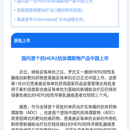
• 国内首个抗HER2抗体偶联物产品中国上市；
• 首款胆管癌靶向疗法口服抑制剂获批；
• 豪森宣布与Atomwise扩大AI战略合作；
获批上市
国内首个抗HER2抗体偶联物产品中国上市
近日，继帕妥珠单抗之后，罗氏又一重磅HER2阳性乳
腺癌创新靶向药物恩美曲妥珠单抗近日正式中国上市，这距
离1月20日恩美曲妥珠单抗获得国家药品监督管理总局批准
用于紫杉烷类联合曲妥珠单抗为基础的新辅助治疗后仍残存
侵袭性病灶的HER2阳性早期乳腺癌患者仅短短三个月。
据悉，作为全球首个获批的单药治疗实体瘤的抗体药物
偶联物（ADC），也是首个登陆中国的抗体偶联物（ADC）
类里程碑式的靶向抗癌药物，恩美曲妥珠单抗全新的作用机
制将使新辅助治疗后仍残存病灶的HER2阳性早期乳腺癌患
者复发或死亡风险降低50% ，这将为高危复发风险HER2阳