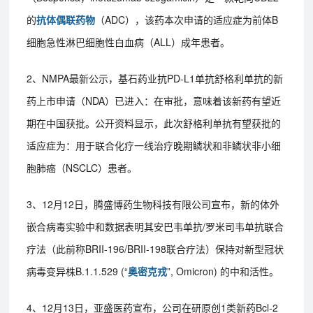
的
抗体偶联药物
（ADC），该药本次申请的适应症为前体B
细胞急性淋巴细胞性白血病（ALL）成年患者。
2、NMPA最新公示，基石药业抗PD-L1单抗舒格利单抗的新
药上市申请（NDA）已进入：在审批，意味着该新药有望近
期在中国获批。公开资料显示，此次舒格利单抗有望获批的
适应症为：用于联合化疗一线治疗晚期鳞状和非鳞状非小细
胞肺癌（NSCLC）患者。
3、12月12日，腾盛博药生物科技有限公司宣布，新的体外
嵌合病毒实验中和数据表明其安巴韦单抗/罗米司韦单抗联合
疗法（此前称BRII-196/BRII-198联合疗法）保持对新型冠状
病毒变异株B.1.1.529 (“
奥密克戎
”, Omicron) 的中和活性。
4、12月13日，亚盛医药宣布，公司在研原创1类新药Bcl-2