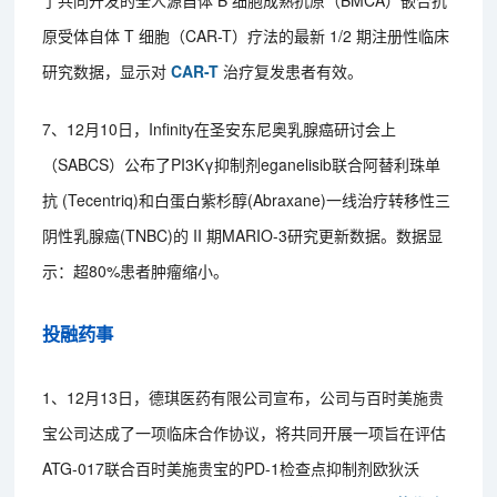
原受体自体 T 细胞（CAR-T）疗法的最新 1/2 期注册性临床
研究数据，显示对
CAR-T
治疗复发患者有效。
7、12月10日，Infinity在圣安东尼奥乳腺癌研讨会上
（SABCS）公布了PI3Kγ抑制剂eganelisib联合阿替利珠单
抗 (Tecentriq)和白蛋白紫杉醇(Abraxane)一线治疗转移性三
阴性乳腺癌(TNBC)的 II 期MARIO-3研究更新数据。数据显
示：超80%患者肿瘤缩小。
投融药事
1、12月13日，德琪医药有限公司宣布，公司与百时美施贵
宝公司达成了一项临床合作协议，将共同开展一项旨在评估
ATG-017联合百时美施贵宝的PD-1检查点抑制剂欧狄沃