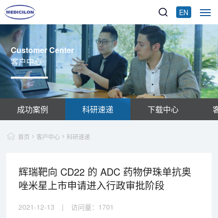
EN
Customer Center
客户中心
成功案例
科研速递
下载中心
首页
客户中心
科研速递
辉瑞靶向 CD22 的 ADC 药物伊珠单抗奥
唑米星上市申请进入行政审批阶段
2021-12-13
|
访问量：
1701