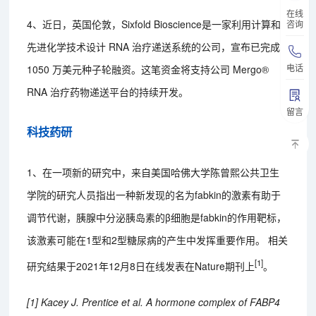
在线
4、近日，英国伦敦，Sixfold Bioscience是一家利用计算和
咨询
先进化学技术设计 RNA 治疗递送系统的公司，宣布已完成
电话
1050 万美元种子轮融资。这笔资金将支持公司 Mergo®
RNA 治疗药物递送平台的持续开发。
留言
科技药研
1、在一项新的研究中，来自美国哈佛大学陈曾熙公共卫生
学院的研究人员指出一种新发现的名为fabkin的激素有助于
调节代谢，胰腺中分泌胰岛素的β细胞是fabkin的作用靶标，
该激素可能在1型和2型糖尿病的产生中发挥重要作用。 相关
[1]
研究结果于2021年12月8日在线发表在Nature期刊上
。
[1] Kacey J. Prentice et al. A hormone complex of FABP4