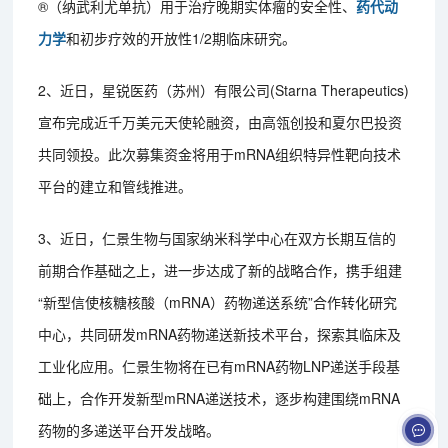
®（纳武利尤单抗）用于治疗晚期实体瘤的安全性、
药代动
力学
和初步疗效的开放性1/2期临床研究。
2、近日，星锐医药（苏州）有限公司(Starna Therapeutics)
宣布完成近千万美元天使轮融资，由高瓴创投和夏尔巴投资
共同领投。此次募集资金将用于mRNA组织特异性靶向技术
平台的建立和管线推进。
3、近日，仁景生物与国家纳米科学中心在双方长期互信的
前期合作基础之上，进一步达成了新的战略合作，携手组建
“新型信使核糖核酸（mRNA）药物递送系统”合作转化研究
中心，共同研发mRNA药物递送新技术平台，探索其临床及
工业化应用。仁景生物将在已有mRNA药物LNP递送手段基
础上，合作开发新型mRNA递送技术，逐步构建围绕mRNA
药物的多递送平台开发战略。