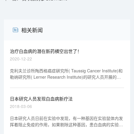
相关新闻
治疗白血病的潜在新药横空出世了！
2020-12-22
克利夫兰诊所陶西格癌症硏究所( Taussig Cancer Institute)和
勒纳研究所( Lerner Research Institute)的研究人员开展的一
项新的研究描述了一种新型靶向抗癌药物，这种药物可能会有
效地治疗某些常见的白血病。研究结果近日首次发表在
《Blood Cancer Discovery》上。
日本研究人员发现白血病新疗法
2018-03-06
日本研究人员日前在实验中发现，有一种基因在实验鼠体内发
挥着阻止免疫的作用，如果剔除这种基因，患白血病的实验鼠
会被治愈。这一发现将有助于研发治疗白血病的新药物。