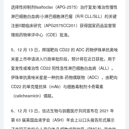
选择性抑制剂lisaftoclax（APG-2575）治疗复发/难治性慢性
淋巴细胞白血病/小淋巴细胞淋巴瘤（R/R CLL/SLL）的关键
注册II期临床研究（APG2575CC201）获得国家药品监督管
理局药物审评中心（CDE）批准。
5、12 月 13 日，辉瑞靶向 CD22 的 ADC 药物伊珠单抗奥唑
米星上市申请进入行政审批阶段，预计将在近日获批，用于
复发性或难治性 CD22 阳性急性淋巴细胞白血病（ALL）。
伊珠单抗奥唑米星是一种抗体-药物偶联物（ADC），由靶向
CD22 的单克隆抗体（mAb）与细胞毒制剂卡奇霉素
（calicheamicin）偶联。
6、12 月 13 日，信达生物与驯鹿医疗共同宣布在 2021 年
第 63 届美国血液学会（ASH）年会上以口头报告形式展示
了共同开发的全人源自体 B 细胞成熟抗原（BMCA）嵌合抗