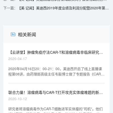
【美·记闻】美迪西2019年度业绩及利润分配暨2020年第一季度业绩说明会
相关新闻
【云讲堂】肿瘤免疫疗法CAR-T和溶瘤病毒非临床研究考
虑要点
2020-04-17
2020年04月16日20：00-21：00，美迪西开启了线上直播课
程第08讲，由药理部高级主任韦毅博士做了专题报告《CAR-T
& 溶瘤病毒-新时代肿瘤药物的非临床研究》，欢迎观看回放视
频。
联合力量！溶瘤病毒与CAR-T打开攻克实体瘤难题的新思
路
2020-10-12
研究者将溶瘤病毒作为CAR-T细胞进军实体瘤的”司机"。他们