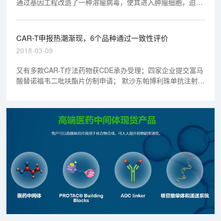
通过基因工程改造了一种溶瘤病毒，使其进入肿瘤细胞，迫使
细胞在表面表达截短的CD19（CD19t）。文中的实验显示，
这种溶瘤病毒（被称为OV19t）能在三阴性乳腺癌细胞系以及
胰腺癌、前列腺癌、卵巢癌和头颈癌、脑肿瘤细胞中起效。
CAR-T申报热潮渐现，6个品种通过一致性评价
2018-03-09
又有多款CAR-T疗法药物获CDE承办受理；四家企业提交富马
酸替诺福韦二吡呋酯片仿制申请； 默沙东帕博利珠单抗注射液
(PD-1单抗)申请上市；CFDA公布第二批通过仿制药一致性评
价公告；注射用紫杉醇(白蛋白结合型)首仿药获批生产。