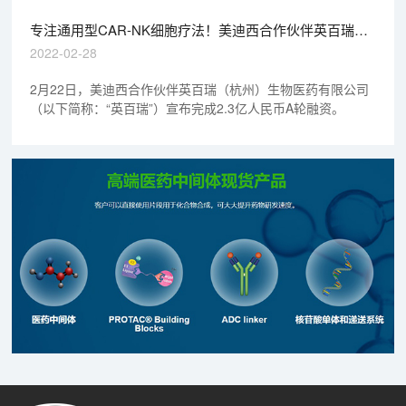
专注通用型CAR-NK细胞疗法！美迪西合作伙伴英百瑞完
成2.3亿A轮融资
2022-02-28
2月22日，美迪西合作伙伴英百瑞（杭州）生物医药有限公司
（以下简称：“英百瑞”）宣布完成2.3亿人民币A轮融资。