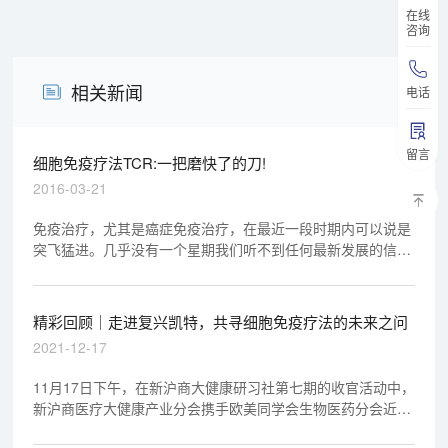
在线
咨询
相关新闻
电话
留言
细胞免疫疗法TCR:一把磨快了的刀!
2016-03-21
免疫治疗，尤其是癌症免疫治疗，在最近一段时期内可以说是
突飞猛进。几乎没有一个星期我们听不到任何最新发展的信
息，这在新药研发的历史上也是罕见的。
精彩回顾｜走进复兴凯特，共寻细胞免疫疗法的未来之问
2021-12-17
11月17日下午，在新沪商大健康研习社第七期的收官活动中，
新沪商医疗大健康产业分会携手欧美同学会生物医药分会近百
位企业家共同走进细胞治疗领域的领跑企业——复星凯特.