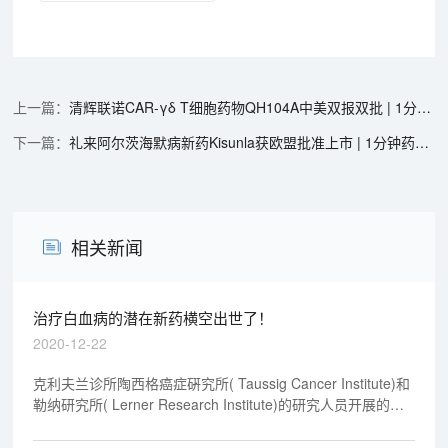
清辉联诺CAR-γδ T细胞药物QH104A中美双报双批 | 1分钟药闻速览
礼来阿尔茨海默病新药Kisunla获欧盟批准上市 | 1分钟药闻速览
相关新闻
治疗白血病的潜在新药横空出世了！
2020-12-22
克利夫兰诊所陶西格癌症硏究所( Taussig Cancer Institute)和
勒纳研究所( Lerner Research Institute)的研究人员开展的一
项新的研究描述了一种新型靶向抗癌药物，这种药物可能会有
效地治疗某些常见的白血病。研究结果近日首次发表在