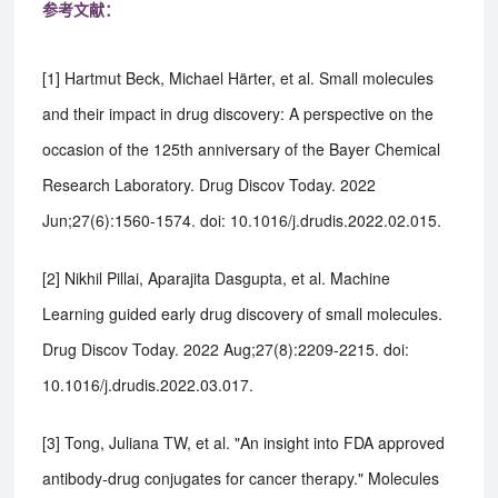
参考文献：
[1] Hartmut Beck, Michael Härter, et al. Small molecules
and their impact in drug discovery: A perspective on the
occasion of the 125th anniversary of the Bayer Chemical
Research Laboratory. Drug Discov Today. 2022
Jun;27(6):1560-1574. doi: 10.1016/j.drudis.2022.02.015.
[2] Nikhil Pillai, Aparajita Dasgupta, et al. Machine
Learning guided early drug discovery of small molecules.
Drug Discov Today. 2022 Aug;27(8):2209-2215. doi:
10.1016/j.drudis.2022.03.017.
[3] Tong, Juliana TW, et al. "An insight into FDA approved
antibody-drug conjugates for cancer therapy." Molecules