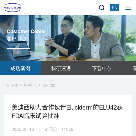
EN
Customer Center
客户中心
成功案例
科研速递
下载中心
首页
客户中心
IND 100
美迪西助力合作伙伴Eluciderm的ELU42获
FDA临床试验批准
2025-08-18
|
访问量：
11859