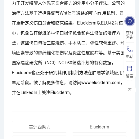
力于开发唤醒人体先天愈合能力的外用小分子疗法。公司的
治疗方法基于选择性调节Wnt信号通路的靶向作用机制，旨
在重新定义伤口愈合和临床结果。Eluciderm以ELU42为核
心，包含旨在促进多种伤口损伤愈合和再生修复的治疗方
在线
咨询
法，这些伤口包括三度烧伤、手术切口、弹性软骨重建、环
境因素导致的肺纤维化损伤以及炎症性皮肤病等。基于美国
电话
国家癌症研究所（NCI）NCI-60筛选计划的有利数据，
Eluciderm也正处于研究其作用机制方法在肿瘤学领域应用的
留言
早期阶段。欲了解更多信息，请访问www.eluciderm.com，
并在LinkedIn上关注Eluciderm。
美迪西助力
Eluciderm