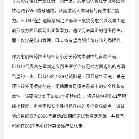
专为治疗慢性开放性伤口而开发。其核心优势在于能够选择
性地调节Wnt信号通路，从而激活人体固有的再生愈合能
力。ELU42在加速糖尿病足溃疡和三度烧伤愈合以及减少疤
痕形成方面已展现出显著潜力。通过促进真正的组织再生，
而非仅仅是伤口管理，ELU42有望克服传统疗法的局限性。
作为愈创医药推出的全新小分子药物类别中的首款产品，
ELU42代表着在重新定义再生医学治疗范式方面迈出的充满
希望的一步。ELU42的1/2a期试验是一项开放性研究，旨在
评估该外用喷雾剂在一组糖尿病足溃疡患者中的安全性和有
效性。该研究计划于2025年初秋启动，将评估包括伤口面积
缩小程度、愈合率和安全性指标在内的多个临床终点。该试
验的数据将为2026年启动的2期临床试验奠定基础，并极有
可能在2027年初获得突破性疗法认定。