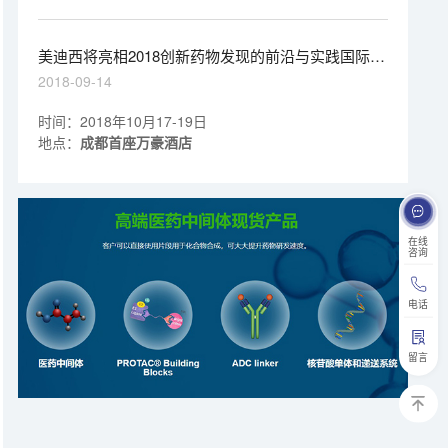
美迪西将亮相2018创新药物发现的前沿与实践国际高
峰论坛
2018-09-14
时间：2018年10月17-19日
地点：
成都首座万豪酒店
在线
咨询
电话
留言