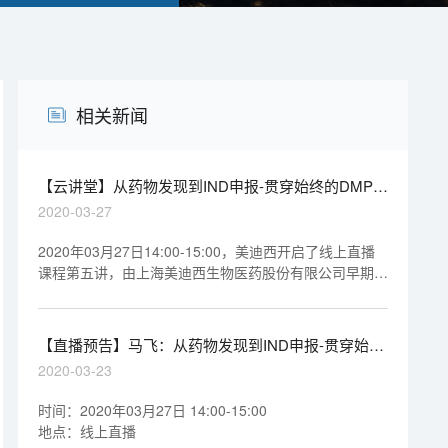
相关新闻
【云讲堂】从药物发现到IND申报-贯穿始终的DMPK
研究
2020-03-27
2020年03月27日14:00-15:00，美迪西开启了线上直播
课程第五讲，由上海美迪西生物医药股份有限公司早期药
代动力学室执行主任马飞博士做专题报告《从药物发现到
IND申报-贯穿始终的DMPK研究》，欢迎观看回放视频。
【直播预告】马飞：从药物发现到IND申报-贯穿始终
的DMPK研究
2020-03-23
时间：2020年03月27日 14:00-15:00
地点：线上直播