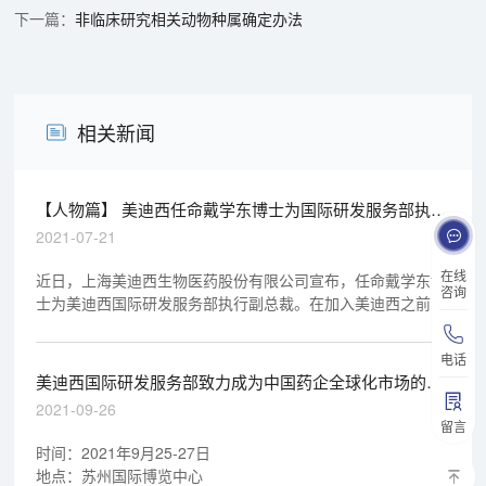
非临床研究相关动物种属确定办法
相关新闻
【人物篇】 美迪西任命戴学东博士为国际研发服务部执行
副总裁
2021-07-21
在线
近日，上海美迪西生物医药股份有限公司宣布，任命戴学东博
咨询
士为美迪西国际研发服务部执行副总裁。在加入美迪西之前，
戴博士曾于西安杨森、辉源生物科技、GSK、Xenoport等国内
外知名药企及CRO担
电话
美迪西国际研发服务部致力成为中国药企全球化市场的引
路人
2021-09-26
留言
时间：2021年9月25-27日
地点：苏州国际博览中心