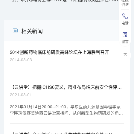
咨询
电话
相关新闻
留言
2014创新药物临床前研发高峰论坛在上海胜利召开
2014-03-03
【云讲堂】把握ICHS6要义，精准布局临床前安全性评价
研究
2021-03-01
2021年01月14日20:00--21:00，华东医药九源基因毒理学家
李晓瑜做客美迪西云讲堂直播间，从创新型生物药研发的角
度，结合本人多年的新药经验与案例数据，梳理各专家讲座观
点，以 ICH S6为主线简明扼要的介绍进行临床前研究的考虑
要点。以期帮助广大制药界同仁建立初步理念，从而更好的把