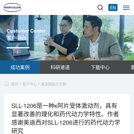
EN
Customer Center
客户中心
成功案例
科研速递
下载中心
首页
客户中心
美迪西助力文献
SLL-1206是一种κ阿片受体激动剂，具有
显著改善的理化和药代动力学特性。作者
感谢美迪西对SLL-1206进行的药代动力学
研究