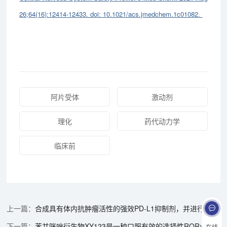
26;64(16):12414-12433. doi: 10.1021/acs.jmedchem.1c01082.
阿片受体
激动剂
理化
药代动力学
临床前
合成具有体内抗肿瘤活性的强效PD-L1抑制剂，并进行生物学评价和机制研究。PK研究通过美迪西进行
苯并咪唑衍生物XY123是一种口服有效的选择性RORγ反向激动剂。在本研究中，所有肝微粒体测定均通过美迪西进行
在线