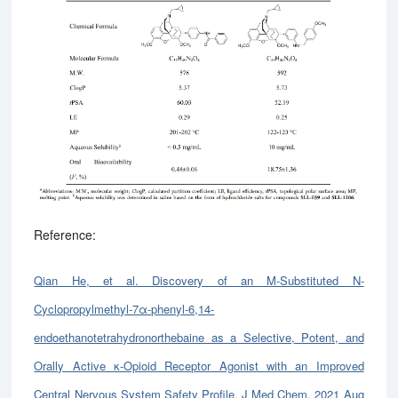
Reference:
Qian He, et al. Discovery of an M-Substituted N-
Cyclopropylmethyl-7α-phenyl-6,14-
endoethanotetrahydronorthebaine as a Selective, Potent, and
Orally Active κ-Opioid Receptor Agonist with an Improved
Central Nervous System Safety Profile. J Med Chem. 2021 Aug