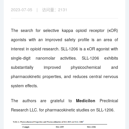
2023-07-05
|
访问量：
2131
The search for selective kappa opioid receptor (κOR)
agonists with an improved safety profile is an area of
interest in opioid research. SLL-1206 is a κOR agonist with
single-digit nanomolar activities. SLL-1206 exhibits
substantially improved physicochemical and
pharmacokinetic properties, and reduces central nervous
system effects.
The authors are grateful to
Medicilon
Preclinical
Research LLC. for pharmacokinetic studies on SLL-1206.