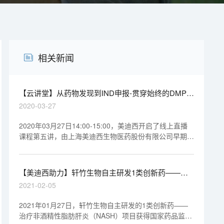
相关新闻
【云讲堂】从药物发现到IND申报-贯穿始终的DMPK
研究
2020-03-27
2020年03月27日14:00-15:00，美迪西开启了线上直播
课程第五讲，由上海美迪西生物医药股份有限公司早期药
代动力学室执行主任马飞博士做专题报告《从药物发现到
IND申报-贯穿始终的DMPK研究》，欢迎观看回放视频。
【美迪西助力】轩竹生物自主研发1类创新药——治
疗非酒精性脂肪肝炎（NASH）项目获批临床试验
2021-02-05
2021年01月27日，轩竹生物自主研发的1类创新药——
治疗非酒精性脂肪肝炎（NASH）项目获得国家药品监督