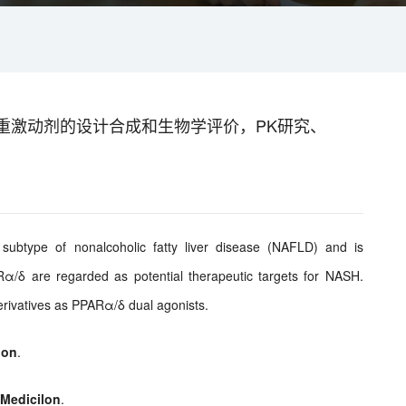
 双重激动剂的设计合成和生物学评价，PK研究、
 subtype of nonalcoholic fatty liver disease (NAFLD) and is
α/δ are regarded as potential therapeutic targets for NASH.
derivatives as PPARα/δ dual agonists.
lon
.
y
Medicilon
.