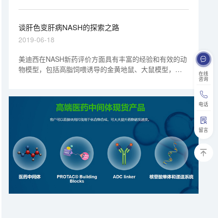
管理局的临床试验批件。据悉，这是轩竹成功获批临床的
第14个1类新药。
谈肝色变肝病NASH的探索之路
2019-06-18
美迪西在NASH新药评价方面具有丰富的经验和有效的动
物模型，包括高脂饲喂诱导的金黄地鼠、大鼠模型，
在线
MCD饲料诱导的小鼠模型等。并且具有针对NAFLD纤维
咨询
化阶段的有效评价模型，包括：TAA诱导的肝纤维化（大
鼠）、复合因素法诱导大鼠肝纤维化模型（大鼠）、
电话
ConA诱导的小鼠肝纤维化（小鼠）、猪血清致免疫性大
鼠肝纤维化模型（大鼠）等。
留言