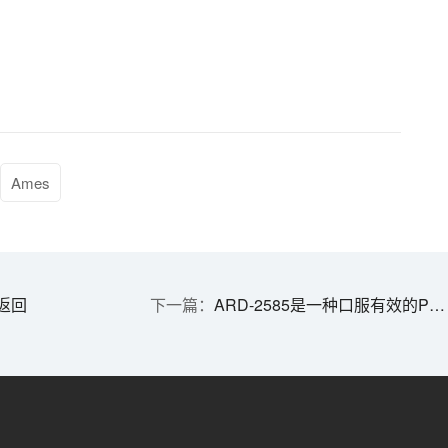
Ames
返回
ARD-2585是一种口服有效的PROTAC雄激素受体降解剂，可用于治疗晚期前列腺癌。肝微粒体稳定性测定、血浆稳定性测定和hERG测定通过美迪西进行