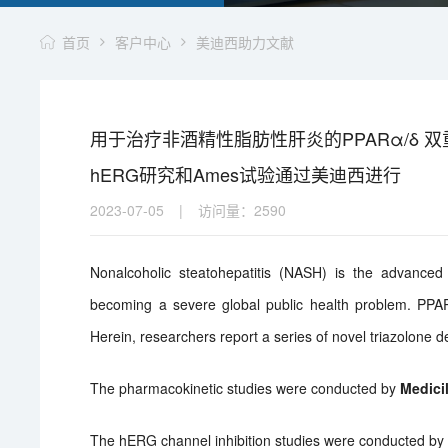
首页
客户中心
美迪西助力文献
用于治疗非酒精性脂肪性肝炎的PPARα/δ
hERG研究和Ames试验通过美迪西进行
2023-07-05
|
访问量：
2590
Nonalcoholic steatohepatitis (NASH) is the advanced
becoming a severe global public health problem. PPAR
Herein, researchers report a series of novel triazolone 
The pharmacokinetic studies were conducted by
Medici
The hERG channel inhibition studies were conducted b