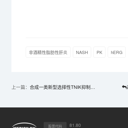
非酒精性脂肪性肝炎
NASH
PK
hERG
合成一类新型选择性TNIK抑制剂并评估其抗结直肠癌作用，PK研究通过美迪西进行
81.80
股票代码