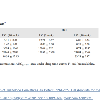
ion of Triazolone Derivatives as Potent PPARα/δ Dual Agonists for the
22 Feb 10;65(3):2571-2592. doi: 10.1021/acs.jmedchem.1c02002.