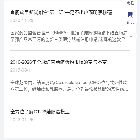
电话
直肠癌早筛试剂盒“第一证”—足不出户而明察秋毫
2020-11-29
留言
国家药品监督管理局（NMPA）批准了诺辉健康旗下结直肠癌
早筛产品常卫清的创新三类医疗器械注册申请,诺辉的这款早期
诊断试剂盒“常卫清”利用了PCR（荧光探针法）+胶体金的技
术路线，同时提供DNA和FIT双重检测，检测粪便样本中与肠
癌发生有密切关系的多种DNA和蛋白的分子指标。
2016-2026年全球结直肠癌药物市场的变与不变
2017-08-11
全球范围内，结直肠癌(Colorectalcancer,CRC)位列致死性癌
症第二位；继肺癌和乳腺癌之后，位列最常被诊断的恶性癌症
第三位。
全方位了解CT-26结肠癌模型
2022-01-25