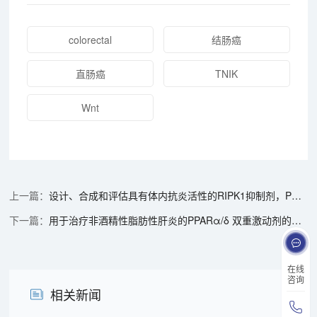
colorectal
结肠癌
直肠癌
TNIK
Wnt
设计、合成和评估具有体内抗炎活性的RIPK1抑制剂，PK研究通过美迪西进行
用于治疗非酒精性脂肪性肝炎的PPARα/δ 双重激动剂的设计合成和生物学评价，PK研究、hERG研究和Ames试验通过美迪西进行
在线
咨询
相关新闻