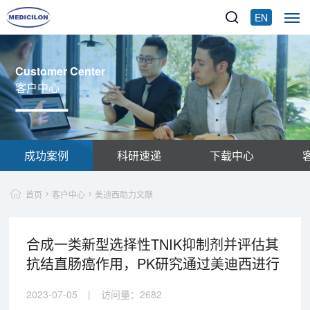
EN
Customer Center
客户中心
成功案例
科研速递
下载中心
首页
客户中心
美迪西助力文献
合成一类新型选择性TNIK抑制剂并评估其
抗结直肠癌作用，PK研究通过美迪西进行
2023-07-05
|
访问量：
2682