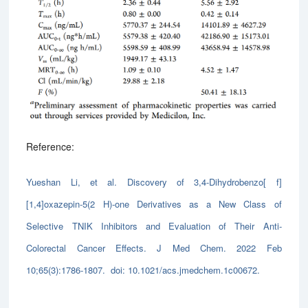
Reference:
Yueshan Li, et al. Discovery of 3,4-Dihydrobenzo[ f]
[1,4]oxazepin-5(2 H)-one Derivatives as a New Class of
Selective TNIK Inhibitors and Evaluation of Their Anti-
Colorectal Cancer Effects. J Med Chem. 2022 Feb
10;65(3):1786-1807. doi: 10.1021/acs.jmedchem.1c00672.