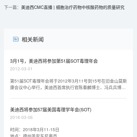
美迪西CMC直播 | 细胞治疗药物中核酸药物的质量研究
相关新闻
3月1号，美迪西将参加第51届SOT毒理年会
2012-03-01
第51届SOT毒理年会将于2012年3月11号到15号在旧金山莫斯
康会议中心举行，美迪西首席执行官陈春麟博士、冯兵兵博
士、陈寅博士和业务拓展部总监蔡希凌博士将会参加该会，并
设有展台，展台号：1729，欢迎大家莅临指导！
美迪西将参加57届美国毒理学年会(SOT)
2018-03-06
时间：2018年3月11-15日
地点：德州圣安东尼奥市