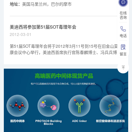
地址：
美国马里兰州，巴尔的摩市
在线
咨询
美迪西将参加第51届SOT毒理年会
2012-03-01
电话
第51届SOT毒理年会将于2012年3月11号到15号在旧金山莫斯
康会议中心举行，美迪西首席执行官陈春麟博士、冯兵兵博
留言
士、陈寅博士和业务拓展部总监蔡希凌博士将会参加该会，并
设有展台，展台号：1729，欢迎大家莅临指导！