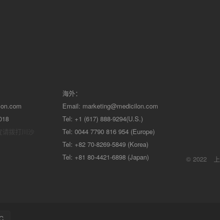
海外：
lon.com
Email:
marketing@medicilon.com
018
Tel: +1 (617) 888-9294(U.S.)
宜请拨打川沙
Tel: 0044 7790 816 954 (Europe)
Tel: +82 70-8269-5849 (Korea)
Tel: +81 80-4421-6898 (Japan)
© 2022
上
C