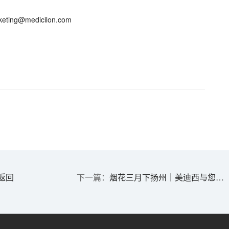
ing@medicilon.com
返回
烟花三月下扬州｜美迪西与您相约生物医药产业创新发展大会，共探AOC研发新策略