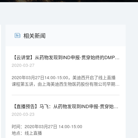
相关新闻
【云讲堂】从药物发现到IND申报-贯穿始终的DMPK
研究
2020-03-27
2020年03月27日14:00-15:00，美迪西开启了线上直播
课程第五讲，由上海美迪西生物医药股份有限公司早期药
代动力学室执行主任马飞博士做专题报告《从药物发现到
IND申报-贯穿始终的DMPK研究》，欢迎观看回放视频。
【直播预告】马飞：从药物发现到IND申报-贯穿始终
的DMPK研究
2020-03-23
时间：2020年03月27日 14:00-15:00
地点：线上直播