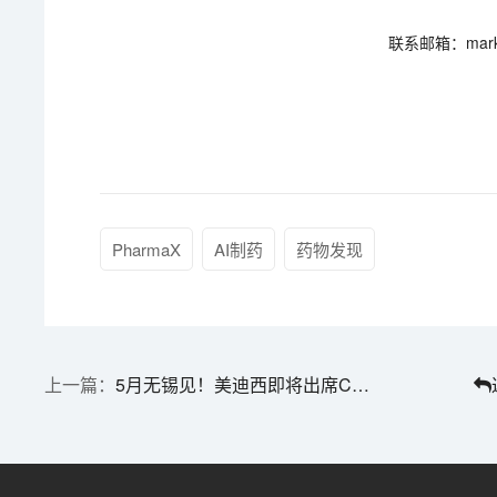
联系邮箱：market
PharmaX
AI制药
药物发现
5月无锡见！美迪西即将出席CBA-China中国年会，聚焦细胞与基因治疗研发新洞察