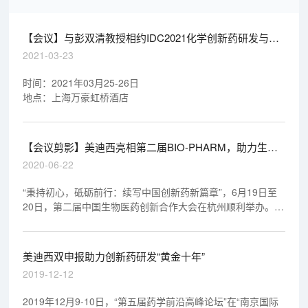
【会议】与彭双清教授相约IDC2021化学创新药研发与分
析论坛
2021-03-23
时间：2021年03月25-26日
地点：上海万豪虹桥酒店
【会议剪影】美迪西亮相第二届BIO-PHARM，助力生物
创新药研发
2020-06-22
“秉持初心，砥砺前行：续写中国创新药新篇章”，6月19日至
20日，第二届中国生物医药创新合作大会在杭州顺利举办。作
为COVID-19疫情隔离后的首次生物医药盛会，600多位业内专
家齐聚一堂，盛况空前。
美迪西双申报助力创新药研发“黄金十年”
2019-12-12
2019年12月9-10日，“第五届药学前沿高峰论坛”在“南京国际