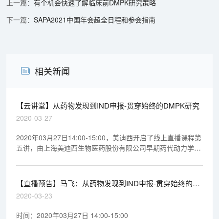
有个机会快速了解临床前DMPK研究策略
SAPA2021中国年会超全日程和参会指南
相关新闻
【云讲堂】从药物发现到IND申报-贯穿始终的DMPK研究
2020-03-27
2020年03月27日14:00-15:00，美迪西开启了线上直播课程第
五讲，由上海美迪西生物医药股份有限公司早期药代动力学室
执行主任马飞博士做专题报告《从药物发现到IND申报-贯穿始
终的DMPK研究》，欢迎观看回放视频。
【直播预告】马飞：从药物发现到IND申报-贯穿始终的
DMPK研究
2020-03-23
时间：2020年03月27日 14:00-15:00