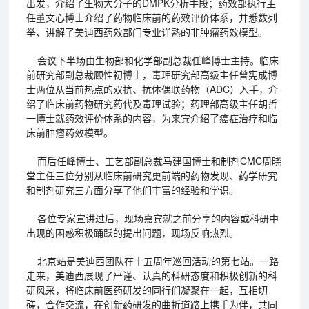
出发，介绍了生物大分子的DMPK分析手段；药效部执行主
任董文心博士介绍了药物临床前的药效评价体系，并悉数列
举、讲解了美迪西药效部门专业详熟的非肿瘤药效模型。
会议下半场由生物部和化学部副总裁任峰博士主持。临床
前研究部副总裁顾性初博士，毒理研究部高级主任曾宪成博
士两位从当前热点的双抗、抗体偶联药物（ADC）入手，介
绍了临床前药物研究药代及毒理试验；药理部高级主任胡哲
一博士就药效评价体系的内容，为来宾介绍了癌症治疗和临
床前肿瘤药效模型。
而后任峰博士、工艺部副总裁马建国博士和制剂CMC周晓
堂主任三位分别从临床前研究更前端的药物发现、药学研究
和制剂研究三方面分享了他们丰富的经验和学识。
各位专家宣讲过后，现场嘉宾就之前分享的内容或科研中
出现的困惑积极踊跃的提出问题，现场反响热烈。
北京站是美迪西团队在十五周年巡回活动的第七站。一路
走来，美迪西展现了严谨、认真的科研态度和积极创新的科
研风采，将临床前医药研发的同行们凝聚在一起，互相切
磋，合作交流，在创新药研发的曲折道路上携手为伴，共同