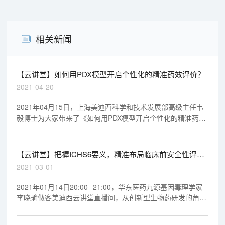
相关新闻
【云讲堂】如何用PDX模型开启个性化的精准药效评价？
2021-04-20
2021年04月15日，上海美迪西科学和技术发展部高级主任韦
毅博士为大家带来了《如何用PDX模型开启个性化的精准药效
评价》直播课程，在美迪西云讲堂为大家讲解了PDX模型的特
殊性及其发展趋势，以及在使用PDX模型评价药效时应该注意
哪些问题，欢迎大家观看视频回放。
【云讲堂】把握ICHS6要义，精准布局临床前安全性评价
研究
2021-03-01
2021年01月14日20:00--21:00，华东医药九源基因毒理学家
李晓瑜做客美迪西云讲堂直播间，从创新型生物药研发的角
度，结合本人多年的新药经验与案例数据，梳理各专家讲座观
点，以 ICH S6为主线简明扼要的介绍进行临床前研究的考虑