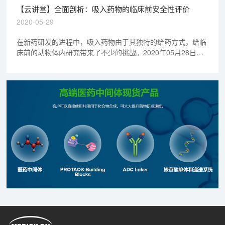
要点。以期帮助广大制药界同仁建立初步理念，从而更好的把
【云讲堂】全面剖析：吸入药物的临床前安全性评价
握临床前研究的整体思路。欢迎观看回放视频。
2020-05-29
在新药研发的进程中，吸入药物由于其独特的给药方式，给临
床前的动物体内研究带来了不少的挑战。2020年05月28日
20:00-21:00，美迪西毒理研究部副主任缪文彬博士来到云讲
堂直播间，为大家全面讲解了吸入药物的临床前安全性评价，
欢迎观看回放视频。