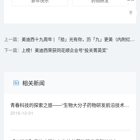
新年快乐
药物研发
美迪西十九周年 | 「拾」光有你，历「九」更美（内附红包）
上榜！美迪西荣获同花顺企业号“投关菁英奖”
相关新闻
青春科技的探索之旅——“生物大分子药物研发前沿技术”
研讨会圆满结束
2016-12-01