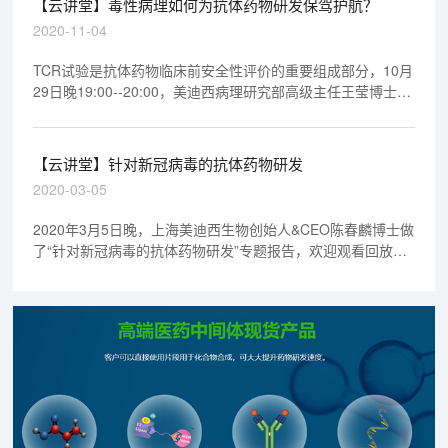
【云讲堂】毒性病理如何为抗体药物研发保驾护航？
2020-11-04
TCR试验是抗体药物临床前安全性评价的重要组成部分，10月
29日晚19:00--20:00，美迪西病理研究部高级主任王莹博士做
客云讲堂直播间，按照TCR流程，详细汇总了影响实验结果的
因素及优化诀窍，分享其在毒性病理领域工作多年的经验和感
悟，欢迎观看回放视频。
【云讲堂】针对新冠病毒的抗体药物研发
2020-03-05
2020年3月5日晚，上海美迪西生物创始人&CEO陈春麟博士做
了“针对新冠病毒的抗体药物研发”专题报告，欢迎观看回放视
频。