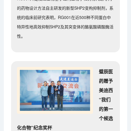
的药物设计方法自主研发的新型SHP2变构抑制剂，系
统的临床前研究表明，RG001在近500种不同蛋白中
特异性地高效抑制SHP2及其突变体的酪氨酸磷酸酶活
性。
璧辰医
药赠予
美迪西
“我们
的第一
个候选
化合物”纪念奖杯