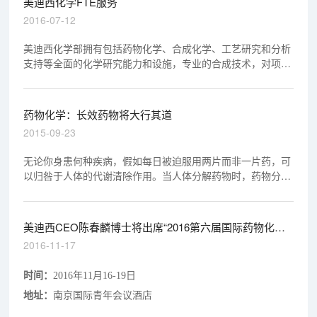
美迪西化学FTE服务
2016-07-12
美迪西化学部拥有包括药物化学、合成化学、工艺研究和分析
支持等全面的化学研究能力和设施，专业的合成技术，对项目
推进和产生临床前候选药物有良好的记录。
药物化学：长效药物将大行其道
2015-09-23
无论你身患何种疾病，假如每日被迫服用两片而非一片药，可
以归咎于人体的代谢清除作用。当人体分解药物时，药物分子
必先遭受生物化学攻击再发挥药效。因此在药片发挥奇效之
前，大量成分可能已经被人体排泄出去。
美迪西CEO陈春麟博士将出席“2016第六届国际药物化学
大会”
2016-11-17
时间：
2016年11月16-19日
地址：
南京国际青年会议酒店