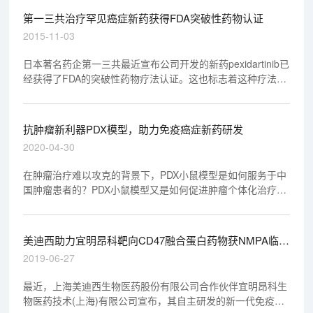
第一三共治疗罕见癌症新药获得FDA突破性药物认证
2015-11-03
日本著名药企第一三共最近宣布公司开发的新药pexidartinib已
经获得了FDA的突破性药物疗法认证。这也标志着这种疗法将
正式走上优先审批的道路。
抗肿瘤新利器PDX模型，助力免疫癌症新药研发
2020-04-30
在肿瘤治疗难以攻克的背景下，PDX小鼠模型是如何服务于中
国肿瘤患者的？PDX小鼠模型又是如何促进肿瘤个体化治疗
的？在4月22日，美迪西创始人&CEO陈春麟博士于邵逸夫医
院庆春院区四号楼十一楼学术报告厅发表《转化医学（PDX模
型）在免疫癌症新药研发中的应用》，下沙院区行政楼四楼学
美迪西助力宜明昂科靶向CD47融合蛋白药物获NMPA临床
术报告厅同步直播。报告会上，现场反响热烈。
试验许可
2019-06-27
最近，上海美迪西生物医药股份有限公司合作伙伴宜明昂科生
物医药技术(上海)有限公司宣布，其自主研发的新一代免疫检