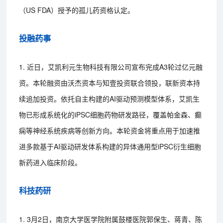
（US FDA）授予的孤儿药资格认定。
投融药事
1. 近日，艾凯利元生物科技有限公司宣布完成A3轮过亿元融
资。本轮融资由沃杰资本与知壹投资联合领投，联新资本持
续追加投资。依托自主构建的AI驱动预测模型体系，艾凯生
物已形成系统化的iPSC细胞药物研发路径，覆盖帕金森、癫
痫等神经系统疾病等创新方向。本轮资金将重点用于加速推
进多款基于AI驱动研发体系构建的异体通用型iPSC衍生细胞
新药进入临床阶段。
科技药研
1. 3月2日，南京大学医学院附属鼓楼医院郭保生、蒋青、陈