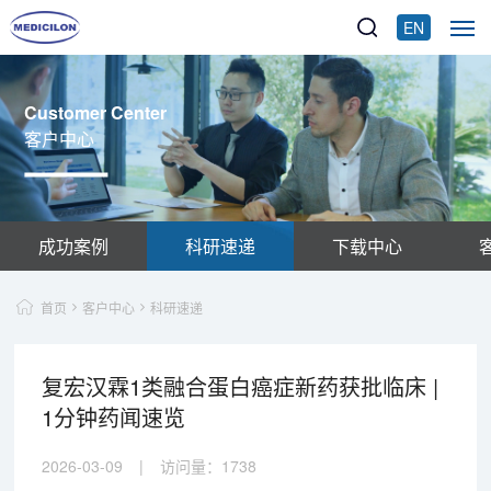
EN
Customer Center
客户中心
成功案例
科研速递
下载中心
首页
客户中心
科研速递
复宏汉霖1类融合蛋白癌症新药获批临床 |
1分钟药闻速览
2026-03-09
|
访问量：
1738