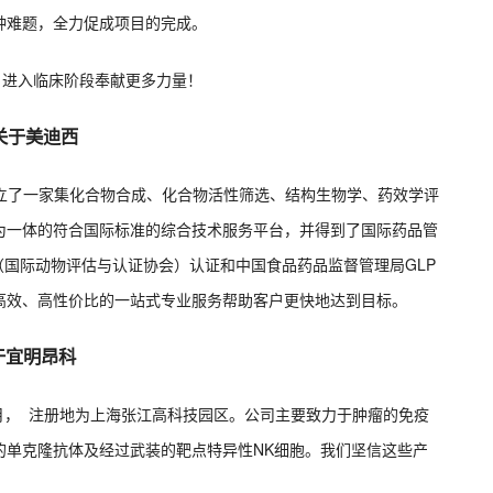
种难题，全力促成项目的完成。
日进入临床阶段奉献更多力量！
于美迪西
建立了一家集化合物合成、化合物活性筛选、结构生物学、药效学评
为一体的符合国际标准的综合技术服务平台，并得到了国际药品管
（国际动物评估与认证协会）认证和中国食品药品监督管理局GLP
高效、高性价比的一站式专业服务帮助客户更快地达到目标。
于宜明昂科
6月， 注册地为上海张江高科技园区。公司主要致力于肿瘤的免疫
的单克隆抗体及经过武装的靶点特异性NK细胞。我们坚信这些产