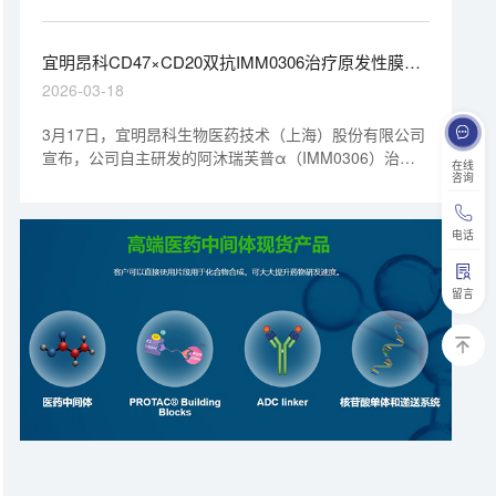
国家药品监督管理局（NMPA）临床试验批准，分别为联
合化疗用于可切除鳞状非小细胞肺癌及用于食管癌。珀维
拉芙普α（IMM2510）是基于宜明昂科“mAb-Trap”技术
宜明昂科CD47×CD20双抗IMM0306治疗原发性膜性
平台研发的VEGF×PD-L1双特异性抗体。
肾病II期临床获批 | 1分钟药闻速览
2026-03-18
3月17日，宜明昂科生物医药技术（上海）股份有限公司
宣布，公司自主研发的阿沐瑞芙普α（IMM0306）治疗
在线
咨询
原发性膜性肾病（Primary Membranous Nephropathy,
PMN）的II期临床研究已正式获得国家药品监督管理局
（NMPA）批准。
电话
留言