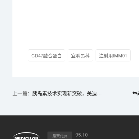
CD47融合蛋白
宜明昂科
注射用IMM01
胰岛素技术实现新突破，美迪西助力新跨越！
95.10
股票代码