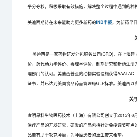
争分夺秒，积极采取有效措施，解决整个过程中遇到的种
美迪西期待在未来能助力更多新药的
IND申报
，为新药早
关
美迪西是一家药物研发外包服务公司(CRO)，在上海
价、药代动力学评价、毒理学评价、制剂研究和新药注册
理部门的认可。美迪西普亚的动物实验设施获得AAALAC
证书，并已达到美国食品药品管理局GLP标准。美迪西以
关
宜明昂科生物医药技术（上海）有限公司创立于2015年
治疗产品的开发研究，研发的产品包括针对免疫调节靶点
品能有助于攻克肿瘤，为肿瘤患者的重生带来希望。