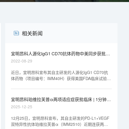
相关新闻
宜明昂科人源化IgG1 CD70抗体药物中美同步获批丨
“美”天新药事
2022-08-29
近日，宜明昂科宣布其自主研发的人源化IgG1 CD70抗
体药物（项目编号：IMM40H）获得美国FDA临床试验许
可。根据CDE官网最新公示，该药也已在中国获得临床
试验默示许可，拟开发用于CD70阳性恶性肿瘤。
IMM40H是宜明昂科开发的一款具有抗体依赖性细胞介导
宜明昂科珀维拉芙普α两项适应症获批临床 | 1分钟药
的细胞毒作用（ADCC）加强活性的人源化IgG1 CD70单
闻速览
2025-12-25
克隆抗体。
12月25日，宜明昂科宣布，其自主研发的PD-L1×VEGF
双特异性抗体珀维拉芙普α（IMM2510）近期连获两项