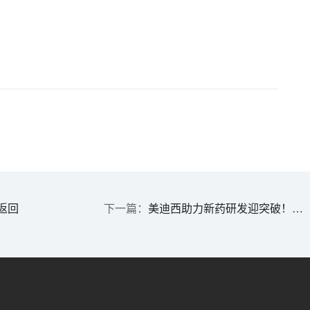
返回
美迪西助力新药研发迎突破！湖州惠中济世生物新药取得FDA临床批件！