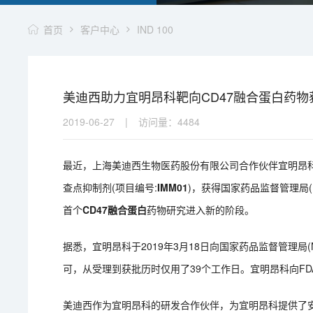
首页
客户中心
IND 100
美迪西助力宜明昂科靶向CD47融合蛋白药物
2019-06-27
|
访问量：
4484
最近，上海美迪西生物医药股份有限公司合作伙伴宜明昂科
查点抑制剂(项目编号:
IMM01
)，获得国家药品监督管理局(N
首个
CD47融合蛋白
药物研究进入新的阶段。
据悉，宜明昂科于2019年3月18日向国家药品监督管理局(NM
可，从受理到获批历时仅用了39个工作日。宜明昂科向FD
美迪西作为宜明昂科的研发合作伙伴，为宜明昂科提供了