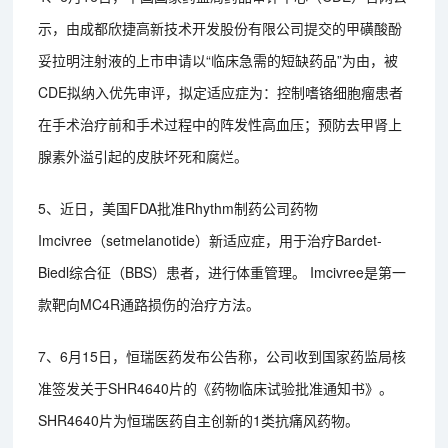
示，由成都欣捷高新技术开发股份有限公司提交的甲磺酸酚
妥拉明注射液的上市申请以“临床急需的短缺药品”为由，被
CDE拟纳入优先审评，拟定适应症为：控制嗜铬细胞瘤患者
在手术治疗前和手术过程中的阵发性高血压；预防去甲肾上
腺素外溢引起的皮肤坏死和腐烂。
5、近日，美国FDA批准Rhythm制药公司药物
Imcivree（setmelanotide）新适应症，用于治疗Bardet-
Biedl综合征（BBS）患者，进行体重管理。 Imcivree是第一
款靶向MC4R通路损伤的治疗方法。
7、6月15日，恒瑞医药发布公告称，公司收到国家药监局核
准签发关于SHR4640片的《药物临床试验批准通知书》。
SHR4640片为恒瑞医药自主创新的1类抗痛风药物。