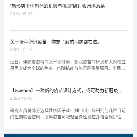
“新形势下仿制药的机遇与挑战”研讨会圆满落幕
2016-06-23
关于接种新冠疫苗，你想了解的问题都在这。
2021-01-16
近日，伴随着疫情的又一次肆虐，新冠疫苗的研发和大规模应
用再次成为全球的焦点，mRNA疫苗依旧是备受瞩目。全民接
种新冠疫苗指日可待，关于接种新冠疫苗的一些疑惑，加州大
学河滨分校医学院研究部高级副院长，疫苗专家David Lo博士
给出了一些专业的解释。
【Science】一种新的疫苗设计方式，或可助力新冠疫苗
研发
2020-10-08
研究人员将部分选择性核因子κB（NF-kB）抑制剂与几种目前
的佐剂联合使用，所得疫苗可减轻全身性炎症并增强保护性反
应。研究人员证明了这种方法可以增强保护，并且该方法已在
多种佐剂和抗原中进行了测试，不仅可以减少炎症，还可以增
强对流感、HIV等病毒的保护性反应，最终也可以用于开发新