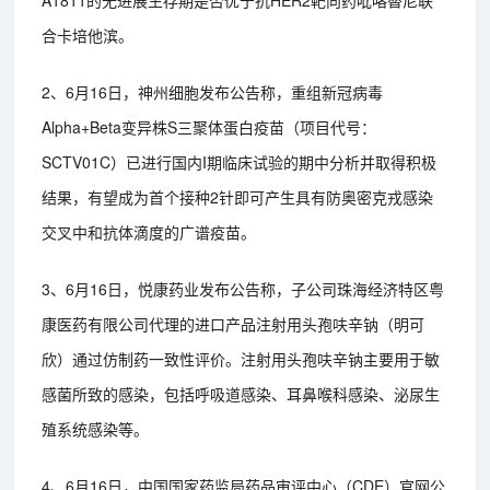
合卡培他滨。
2、6月16日，神州细胞发布公告称，重组新冠病毒
Alpha+Beta变异株S三聚体蛋白疫苗（项目代号：
SCTV01C）已进行国内I期临床试验的期中分析并取得积极
结果，有望成为首个接种2针即可产生具有防奥密克戎感染
交叉中和抗体滴度的广谱疫苗。
3、6月16日，悦康药业发布公告称，子公司珠海经济特区粤
康医药有限公司代理的进口产品注射用头孢呋辛钠（明可
欣）通过仿制药一致性评价。注射用头孢呋辛钠主要用于敏
感菌所致的感染，包括呼吸道感染、耳鼻喉科感染、泌尿生
殖系统感染等。
4、6月16日，中国国家药监局药品审评中心（CDE）官网公