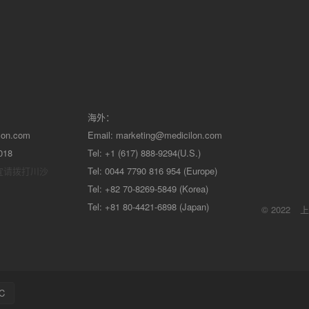
海外：
lon.com
Email:
marketing@medicilon.com
018
Tel: +1 (617) 888-9294(U.S.)
宜请拨打川沙
Tel: 0044 7790 816 954 (Europe)
Tel: +82 70-8269-5849 (Korea)
Tel: +81 80-4421-6898 (Japan)
© 2022
上
C