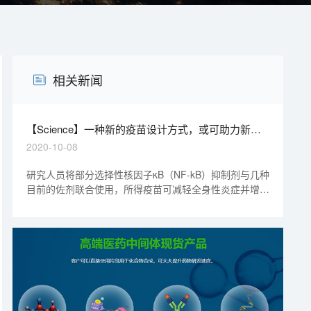
相关新闻
【Science】一种新的疫苗设计方式，或可助力新冠
疫苗研发
2020-10-08
研究人员将部分选择性核因子κB（NF-kB）抑制剂与几种
目前的佐剂联合使用，所得疫苗可减轻全身性炎症并增强
保护性反应。研究人员证明了这种方法可以增强保护，并
且该方法已在多种佐剂和抗原中进行了测试，不仅可以减
少炎症，还可以增强对流感、HIV等病毒的保护性反应，
最终也可以用于开发新冠疫苗.