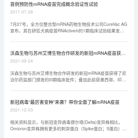
首例预防性mRNA疫苗完成概念验证性试验
2017-07-28
7月27号，全方位整合型mRNA药物生物技术公司CureVac AG
宣布，其在研狂犬病疫苗RNActive®的1期临床试验结果发表
在国际知名医学期刊《The Lancet》杂志上。
沃森生物与苏州艾博生物合作研发的新冠mRNA疫苗获得
了尼泊尔药监部门颁发的III期临床批件
2021-09-24
沃森生物与苏州艾博生物合作研发的新冠mRNA疫苗获得了尼
泊尔药监部门颁发的III期临床批件；叠加此前获墨西哥、印度
尼西亚III期临床批件，标志着公司mRNA疫苗在上述三个国家
进入三期临床试验阶段... ...
新冠病毒“最厉害变种”来袭？带你全面了解mRNA疫苗
2021-12-03
相关资料显示，与新冠变异病毒德尔塔(Delta)变异株相比，
Omicron变异株拥有更多的刺突蛋白（Spike蛋白；S蛋白）突
变，变化多达30多种。这些变异多样化，且大部分位于与人体