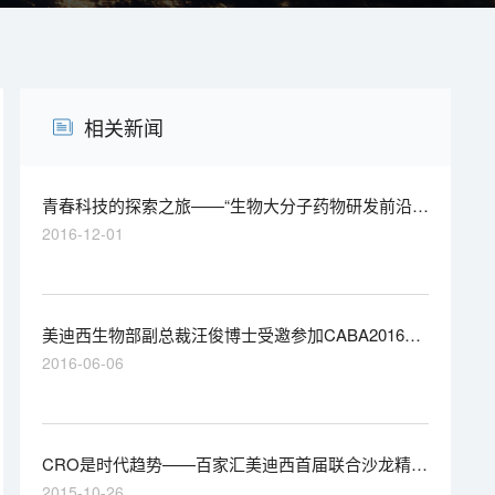
相关新闻
青春科技的探索之旅——“生物大分子药物研发前沿技
术”研讨会圆满结束
2016-12-01
美迪西生物部副总裁汪俊博士受邀参加CABA2016年
会
2016-06-06
CRO是时代趋势——百家汇美迪西首届联合沙龙精彩
碰撞
2015-10-26