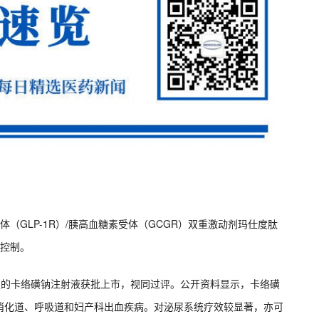
受体（GLP-1R）/胰高血糖素受体（GCGR）双重激动剂玛仕度肽
糖控制。
司申报的卡络磺钠注射液获批上市，视同过评。公开资料显示，卡络磺
消化道、呼吸道和妇产科出血疾病。对泌尿系统疗效较显著，亦可