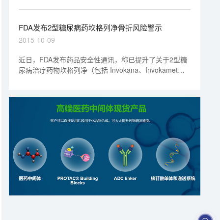
FDA发布2型糖尿病药坎格列净骨折风险警示
2015-10-09
近日，FDA发布药品安全性通讯，称已提升了关于2型糖
尿病治疗药物坎格列净（包括 Invokana、Invokamet）
相关骨折风险增加的警告级别，并添加了坎格列净治疗可
能导致骨密度下降方面的信息。