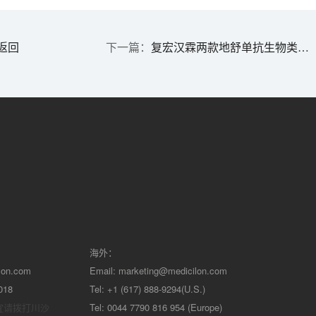
返回
复宏汉霖两款地舒单抗生物类似药获欧盟批准上市 | 1分钟药闻速览
海外：
lon.com
Email:
marketing@medicilon.com
018
Tel: +1 (617) 888-9294(U.S.)
宜请拨打川沙
Tel: 0044 7790 816 954 (Europe)