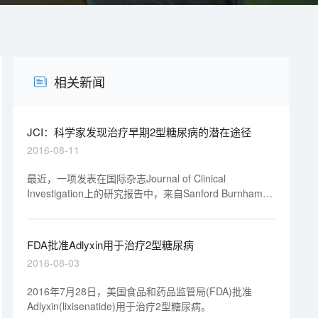
相关新闻
JCI：科学家发现治疗早期2型糖尿病的潜在途径
2016-08-11
最近，一项发表在国际杂志Journal of Clinical
Investigation上的研究报告中，来自Sanford Burnham
Prebys医学发现研究所的研究人员通过研究鉴别出了一
种抑制2型糖尿病发生的潜在药物靶点，研究结果表明，
阻断肌肉中细胞中的葡萄糖感受器或可改善机体对胰岛素
FDA批准Adlyxin用于治疗2型糖尿病
的反应性。
2016-08-03
2016年7月28日，美国食品和药品监管局(FDA)批准
Adlyxin(lixisenatide)用于治疗2型糖尿病。