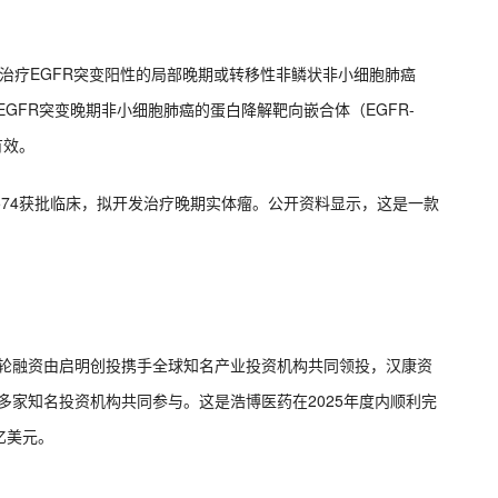
拟开发治疗EGFR突变阳性的局部晚期或转移性非鳞状非小细胞肺癌
EGFR突变晚期非小细胞肺癌的蛋白降解靶向嵌合体（EGFR-
有效。
AZD9574获批临床，拟开发治疗晚期实体瘤。公开资料显示，这是一款
资。本轮融资由启明创投携手全球知名产业投资机构共同领投，汉康资
多家知名投资机构共同参与。这是浩博医药在2025年度内顺利完
亿美元。