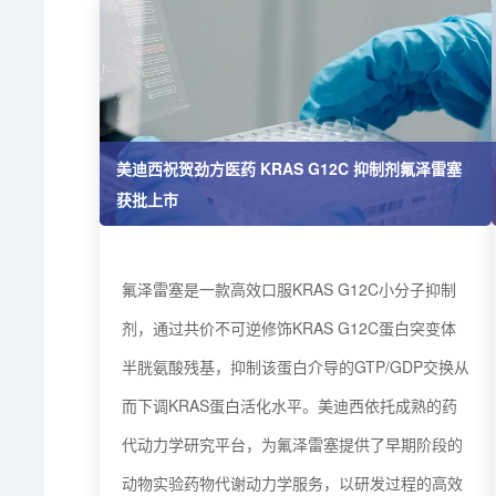
美迪西祝贺劲方医药 KRAS G12C 抑制剂氟泽雷塞
获批上市
氟泽雷塞是一款高效口服KRAS G12C小分子抑制
剂，通过共价不可逆修饰KRAS G12C蛋白突变体
半胱氨酸残基，抑制该蛋白介导的GTP/GDP交换从
而下调KRAS蛋白活化水平。美迪西依托成熟的药
代动力学研究平台，为氟泽雷塞提供了早期阶段的
动物实验药物代谢动力学服务，以研发过程的高效