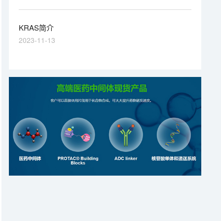
种系统性治疗的KRAS G12C突变型晚期结直肠癌患者。
公开资料显示，GFH925是劲方医药研发的一款KRAS
G12C抑制剂，信达生物通过合作获得了它在大中华区的
KRAS简介
开发和商业化权利。
2023-11-13