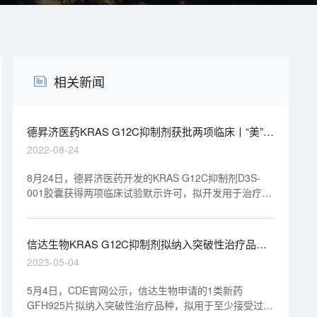
相关新闻
德昇济医药KRAS G12C抑制剂获批两项临床丨“美”天
新药事
2022-08-24
8月24日，德昇济医药开发的KRAS G12C抑制剂D3S-
001胶囊获得两项临床试验默示许可，拟开发用于治疗携
带KRAS p.G12C突变的晚期实体瘤。D3S-001是德昇济
医药首款在研新药。
信达生物KRAS G12C抑制剂拟纳入突破性治疗品种
丨“美”天新药事
2023-05-04
5月4日，CDE官网公示，信达生物申请的1类新药
GFH925片拟纳入突破性治疗品种，拟用于至少接受过两