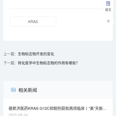
留言
KRAS
生物标志物开发的变化
转化医学中生物标志物的作用有哪些？
相关新闻
德昇济医药KRAS G12C抑制剂获批两项临床丨“美”天新药
事
2022-08-24