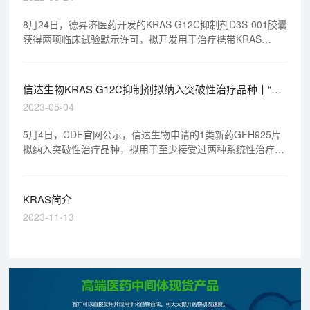
8月24日，德昇济医药开发的KRAS G12C抑制剂D3S-001胶囊
获得两项临床试验默示许可，拟开发用于治疗携带KRAS
p.G12C突变的晚期实体瘤。D3S-001是德昇济医药首款在研
新药。
信达生物KRAS G12C抑制剂拟纳入突破性治疗品种丨“美”
天新药事
2023-05-04
5月4日，CDE官网公示，信达生物申请的1类新药GFH925片
拟纳入突破性治疗品种，拟用于至少接受过两种系统性治疗的
KRAS G12C突变型晚期结直肠癌患者。公开资料显示，
GFH925是劲方医药研发的一款KRAS G12C抑制剂，信达生
物通过合作获得了它在大中华区的开发和商业化权利。
KRAS简介
2023-11-13