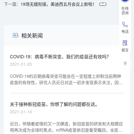
19场无缝衔接，美迪西五月会议上新啦！（二）
在线
咨询
电话
相关新闻
留言
COVID-19：病毒不断突变，我们的疫苗还有效吗？
2021-01-25
COVID-19的近期病毒突变可能会在一定程度上抑制当前两种
疫苗的有效性，研究人员近日对这一初步发现表示关注，因为
这在很大程度上也预测了未来的突变可能破坏疫苗的有效性。
该研究测试了来自英国、南非和巴西的冠状病毒，并由纽约洛
克菲勒大学与美国国立卫生研究院等其他地方的科学家共同领
关于接种新冠疫苗，你想了解的问题都在这。
导。
2021-01-16
近日，伴随着疫情的又一次肆虐，新冠疫苗的研发和大规模应
用再次成为全球的焦点，mRNA疫苗依旧是备受瞩目。全民接